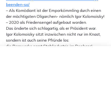
beenden-so/
– Als Komödiant ist der Emporkömmling durch einen
der mächtigsten Oligarchen- nämlich Igor Kolomoisky!
– 2020 als Friedensengel aufgebaut worden.
Das änderte sich schlagartig, als er Präsident war.
Igor Kolomoisky sitzt inzwischen nicht nur im Knast,
sondern ist auch seine Pfründe los:
die Bergwerke samt Stahlindustrie im Donbass!
Dieser Artikel ist kostenlos für alle –
https://edition.cnn.com/2023/09/03/world/ihor-
dank
Freunden von Apollo News »
kolomoisky-ukraine-fraud-investigation-in
…
0
Antworten
H.J.Schäfer/info68
19.02.2025 um 17:12 Uhr
532T
Melden
https://exxpress.at/politik/trump-zur-ukraine-biden-
ist-unfaehig-selenskyj-unbeliebt-ich-will-
frieden/#comment-1292121
– 19.2.2025