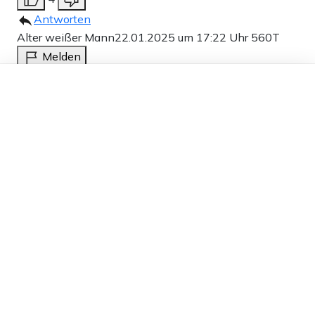
Antworten
Alter weißer Mann
22.01.2025 um 17:22 Uhr
560T
Melden
Dieser Artikel ist kostenlos für alle –
Zwei Majestäten, die sich der schweren Aufgabe
dank
Freunden von Apollo News »
stellen, uns zu regieren und uns als Vorbild dienen
sollen. Solche Leute müssen selbstverständlich
fürstlich entlohnt mit dem
Majestätsbeleidigungsparagraphen vor Kritik
geschützt werden.
4
Antworten
Hildegard J
22.01.2025 um 16:29 Uhr
560T
Melden
Wenn die Ermittlungen schon länger laufen, dann
zeugt das nicht von Intelligenz ausgerechnet diese
Beiden zu Ministern zu machen. Wir werden sicherlich