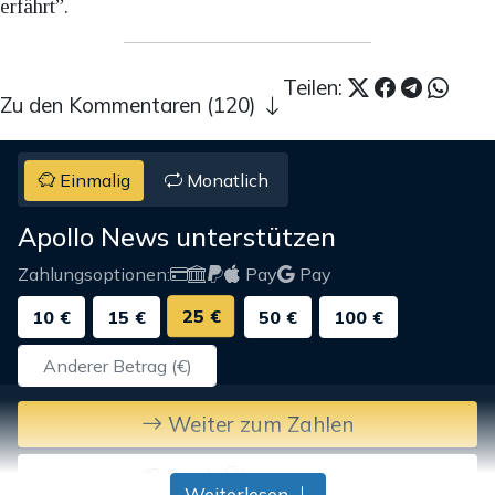
erfährt”.
Teilen:
Zu den Kommentaren (120)
Einmalig
Monatlich
Apollo News unterstützen
Zahlungsoptionen:
Pay
Pay
25 €
10 €
15 €
50 €
100 €
Weiter zum Zahlen
Bank-Überweisung
Weiterlesen