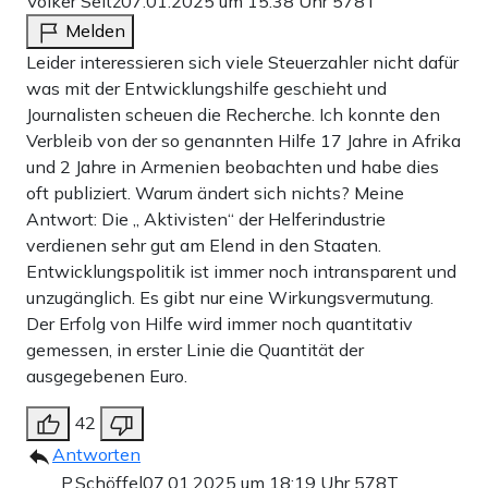
Volker Seitz
07.01.2025 um 15:38 Uhr
578T
Melden
Leider interessieren sich viele Steuerzahler nicht dafür
was mit der Entwicklungshilfe geschieht und
Journalisten scheuen die Recherche. Ich konnte den
Verbleib von der so genannten Hilfe 17 Jahre in Afrika
und 2 Jahre in Armenien beobachten und habe dies
oft publiziert. Warum ändert sich nichts? Meine
Antwort: Die „ Aktivisten“ der Helferindustrie
verdienen sehr gut am Elend in den Staaten.
Entwicklungspolitik ist immer noch intransparent und
unzugänglich. Es gibt nur eine Wirkungsvermutung.
Der Erfolg von Hilfe wird immer noch quantitativ
gemessen, in erster Linie die Quantität der
ausgegebenen Euro.
42
Antworten
P.Schöffel
07.01.2025 um 18:19 Uhr
578T