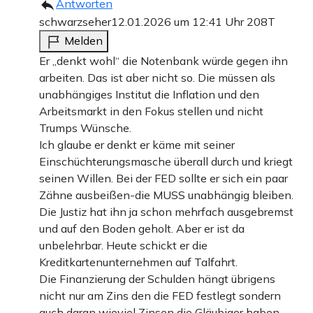
Antworten
schwarzseher
12.01.2026 um 12:41 Uhr
208T
Melden
Er „denkt wohl“ die Notenbank würde gegen ihn
arbeiten. Das ist aber nicht so. Die müssen als
unabhängiges Institut die Inflation und den
Arbeitsmarkt in den Fokus stellen und nicht
Trumps Wünsche.
Ich glaube er denkt er käme mit seiner
Einschüchterungsmasche überall durch und kriegt
seinen Willen. Bei der FED sollte er sich ein paar
Zähne ausbeißen-die MUSS unabhängig bleiben.
Die Justiz hat ihn ja schon mehrfach ausgebremst
und auf den Boden geholt. Aber er ist da
unbelehrbar. Heute schickt er die
Kreditkartenunternehmen auf Talfahrt.
Die Finanzierung der Schulden hängt übrigens
nicht nur am Zins den die FED festlegt sondern
auch daran wieviel Zinsen die Gläubiger haben