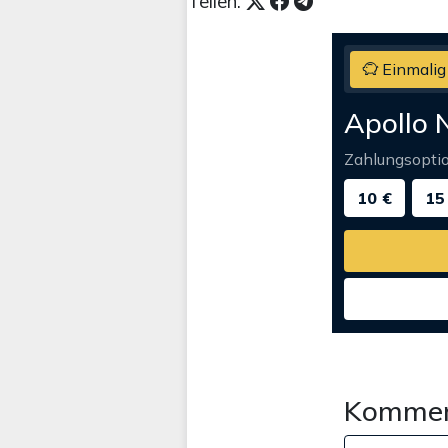
Teilen:
Einmalig
Apollo 
Zahlungsopti
10 €
15
Kommen