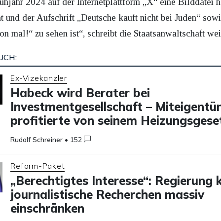
hjahr 2024 auf der Internetplattform „X“ eine Bilddatei h
und der Aufschrift „Deutsche kauft nicht bei Juden“ sowi
n mal!“ zu sehen ist“, schreibt die Staatsanwaltschaft weit
UCH:
Ex-Vizekanzler
Habeck wird Berater bei
Investmentgesellschaft – Miteigentü
profitierte von seinem Heizungsgese
Rudolf Schreiner
•
152
Reform-Paket
„Berechtigtes Interesse“: Regierung 
journalistische Recherchen massiv
einschränken