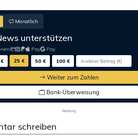
Monatlich
News unterstützen
onen:
Pay
Pay
25 €
 €
50 €
100 €
Weiter zum Zahlen
Bank-Überweisung
Werbung
tar schreiben