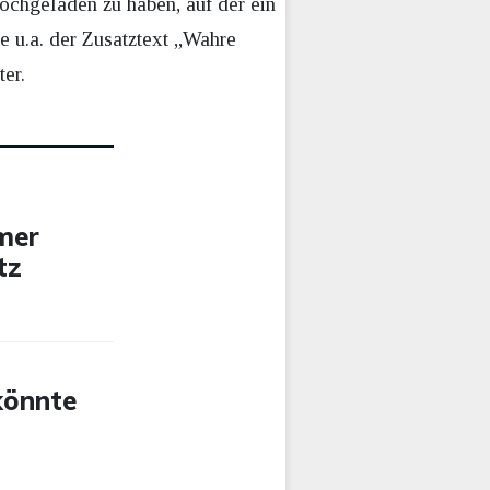
ochgeladen zu haben, auf der ein
e u.a. der Zusatztext „Wahre
er.
mer
tz
könnte