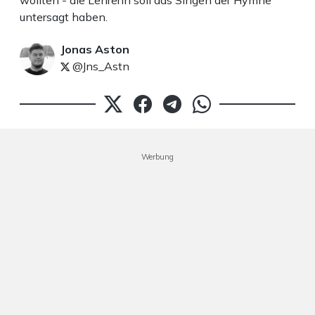
wollten - die Lehrerin soll das Singen der Hymne
untersagt haben.
Jonas Aston
@Jns_Astn
Werbung