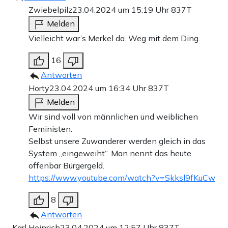
Zwiebelpilz
23.04.2024 um 15:19 Uhr
837T
Melden
Vielleicht war’s Merkel da. Weg mit dem Ding.
16
Antworten
Horty
23.04.2024 um 16:34 Uhr
837T
Melden
Wir sind voll von männlichen und weiblichen
Feministen.
Selbst unsere Zuwanderer werden gleich in das
System „eingeweiht“. Man nennt das heute
offenbar Bürgergeld.
https://www.youtube.com/watch?v=Skksl9fKuCw
8
Antworten
Karl Heinrich
23.04.2024 um 12:57 Uhr
837T