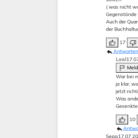
( was nicht w
Gegenstände 
Auch der Quar
der Buchhaltu
17
Antworte
Loisl
17.0
Mel
War bei m
ja klar, 
jetzt rich
Was ander
Gesenkte 
10
Antwo
Sepp
17.07.2