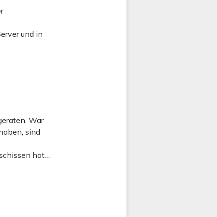
r
erver und in
geraten. War
 haben, sind
eschissen hat…