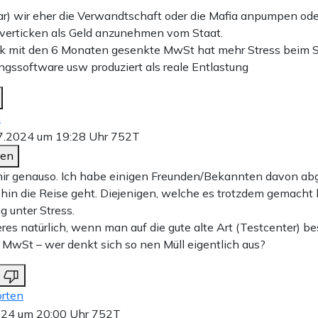
ar) wir eher die Verwandtschaft oder die Mafia anpumpen ode
verticken als Geld anzunehmen vom Staat.
k mit den 6 Monaten gesenkte MwSt hat mehr Stress beim S
ngssoftware usw produziert als reale Entlastung
n
7.2024 um 19:28 Uhr
752T
den
ir genauso. Ich habe einigen Freunden/Bekannten davon ab
wohin die Reise geht. Diejenigen, welche es trotzdem gemacht
tig unter Stress.
es natürlich, wenn man auf die gute alte Art (Testcenter) b
MwSt – wer denkt sich so nen Müll eigentlich aus?
rten
024 um 20:00 Uhr
752T