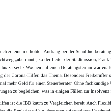
auch zu einem erhöhten Andrang bei der Schuldnerberatung
ichtweg „überrannt“, so der Leiter der Stadtmission, Fra
n bis zu sechs Wochen auf einen Beratungstermin warten. B
ng der Corona-Hilfen das Thema. Besonders Freiberufler 
inmal mehr Geld für einen Steuerberater. Ohne fachkundige 
ngen zu begleichen, was in einigen Fällen zur Insolvenz f
fen ist die IBB kaum zu Vergleichen bereit. Auch Flexibil
es die Bank darauf hin, dass man aufgrund von Unstimmig