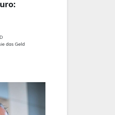
uro:
fD
sie das Geld