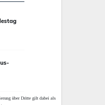
destag
ius-
ung über Dritte gilt dabei als