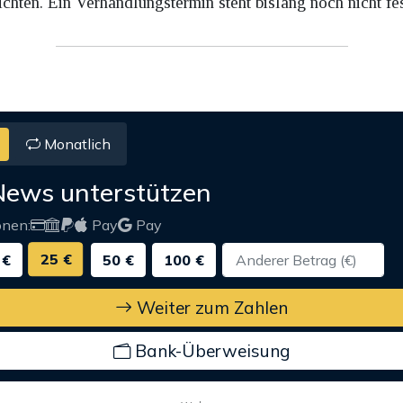
chten. Ein Verhandlungstermin steht bislang noch nicht fes
Monatlich
News unterstützen
onen:
Pay
Pay
25 €
 €
50 €
100 €
Weiter zum Zahlen
Bank-Überweisung