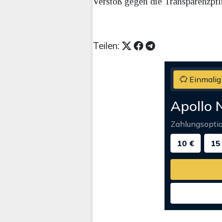
Verstoß gegen die Transparenzpfli
Teilen:
Einmalig
Apollo 
Zahlungsopti
10 €
15