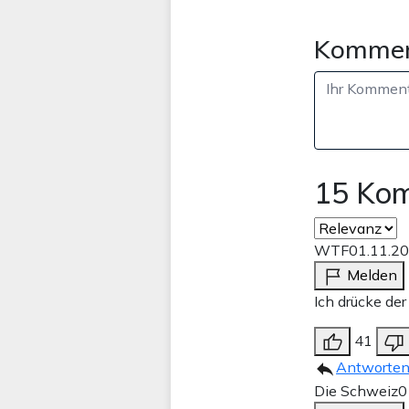
Kommen
15 Ko
WTF
01.11.2
Melden
Ich drücke de
41
Antworte
Die Schweiz
0