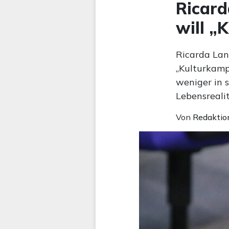
Ricard
will „
Ricarda Lan
„Kulturkampf
weniger in 
Lebensreali
Von
Redaktio