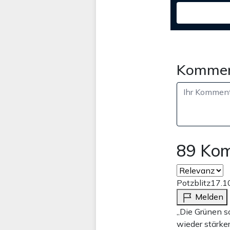
Kommen
89 Ko
Potzblitz
17.1
Melden
„Die Grünen s
wieder stärke