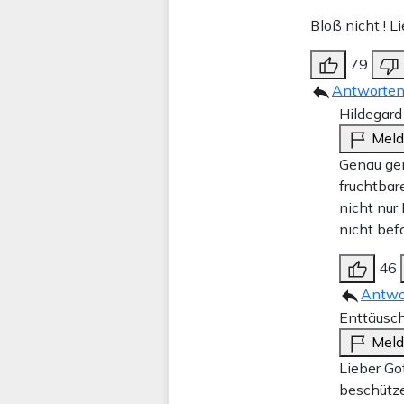
Bloß nicht ! 
79
Antworte
Hildegard 
Mel
Genau gen
fruchtbar
nicht nur
nicht bef
46
Antwo
Enttäusch
Mel
Lieber Got
beschütze