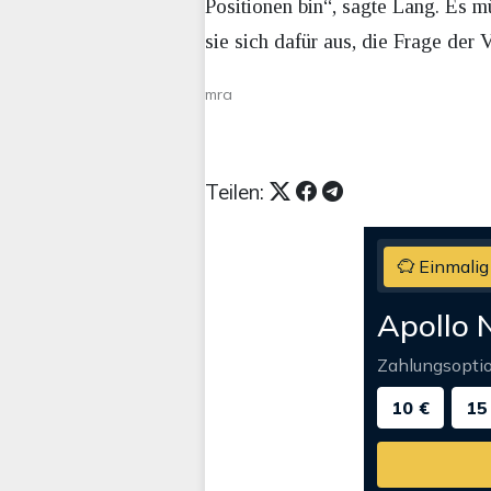
Positionen bin“, sagte Lang. Es m
sie sich dafür aus, die Frage der 
mra
Teilen:
Einmalig
Apollo 
Zahlungsopti
10 €
15