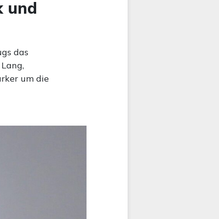
k und
ugs das
 Lang,
ärker um die