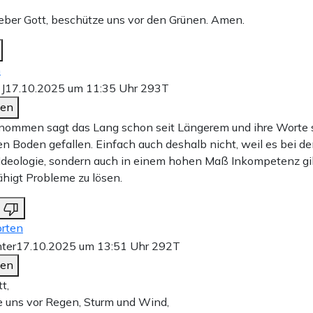
Lieber Gott, beschütze uns vor den Grünen. Amen.
n
J
17.10.2025 um 11:35 Uhr
293T
den
ommen sagt das Lang schon seit Längerem und ihre Worte s
en Boden gefallen. Einfach auch deshalb nicht, weil es bei d
 Ideologie, sondern auch in einem hohen Maß Inkompetenz gi
ähigt Probleme zu lösen.
rten
ter
17.10.2025 um 13:51 Uhr
292T
den
t,
 uns vor Regen, Sturm und Wind,