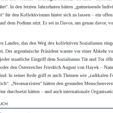
rt“. In den letzten Jahrzehnten hätten „gutmeinende Indi
it“ für den Kollektivismus hinter sich zu lassen – ein off
 auf dem Podium sitzt. Er sei in Davos, um genau davor, 
nes Landes, das den Weg des kollektiven Sozialismus eing
i. Der argentinische Präsident warnte vor einer Abkehr v
jeder staatliche Eingriff dem Sozialismus Tür und Tor öffne
der den Österreicher Friedrich August von Hayek – Nam
nd. In seiner Rede griff er auch Themen wie „radikalen 
rlich“. „Neomarxisten“ hätten den gesunden Menschenvers
tur durchsetzt hätten – und auch internationale Organisati
UCH: