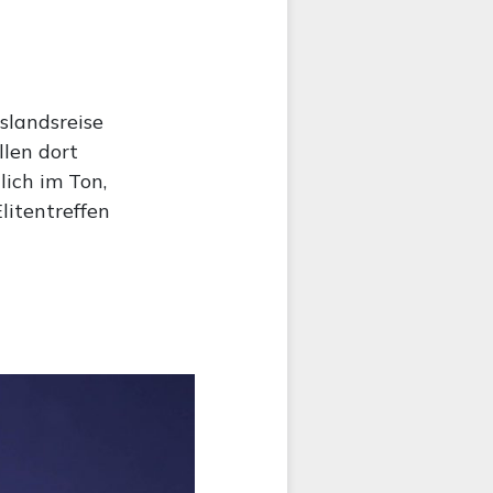
uslandsreise
llen dort
lich im Ton,
litentreffen