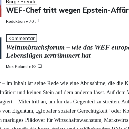
Børge Brende
WEF-Chef tritt wegen Epstein-Affär
Redaktion
•
70
Kommentar
Weltumbruchsforum – wie das WEF europ
Lebenslügen zertrümmert hat
Max Roland
•
83
r – im Inhalt ist seine Rede wie eine Abrissbirne, die di
rätiert und keinen Stein auf dem anderen lässt. Auf de
giert – Milei tritt an, um für das Gegenteil zu streiten. Au
ts von Eigentum, „globaler sozialer Gerechtigkeit“ oder K
ein markiges Plädoyer für Wirtschaftswachstum, Marktwirt