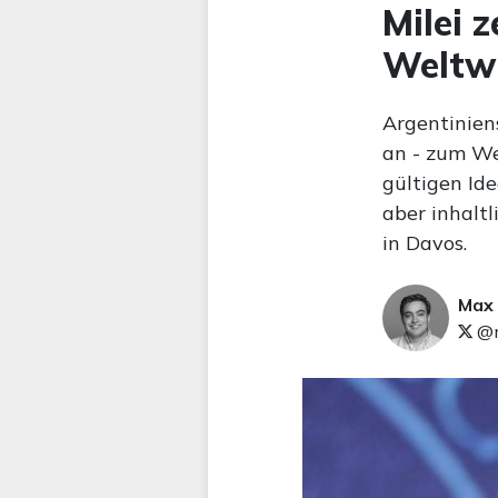
Milei 
Weltw
Argentiniens
an - zum Wel
gültigen Ide
aber inhaltl
in Davos.
Max
@m