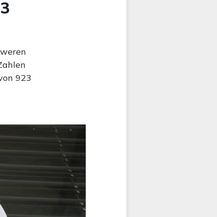
23
hweren
 Zahlen
 von 923