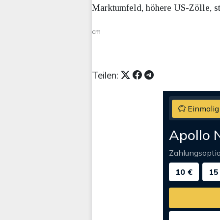
Marktumfeld, höhere US-Zölle, s
cm
Teilen:
Einmalig
Apollo 
Zahlungsopti
10 €
15