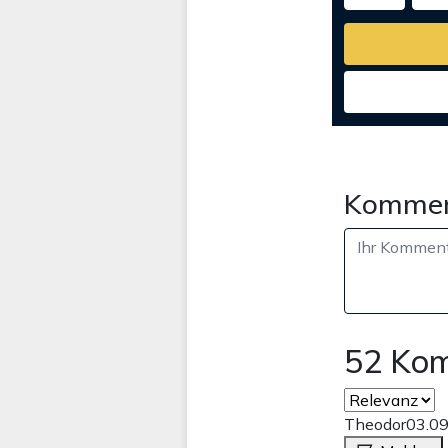
Kommen
52 Ko
Theodor
03.0