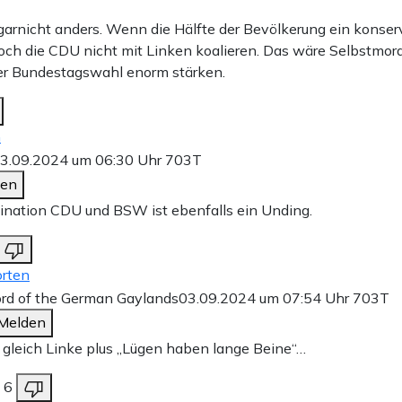
garnicht anders. Wenn die Hälfte der Bevölkerung ein konserv
och die CDU nicht mit Linken koalieren. Das wäre Selbstmor
er Bundestagswahl enorm stärken.
n
3.09.2024 um 06:30 Uhr
703T
den
nation CDU und BSW ist ebenfalls ein Unding.
rten
rd of the German Gaylands
03.09.2024 um 07:54 Uhr
703T
Melden
leich Linke plus „Lügen haben lange Beine“…
6