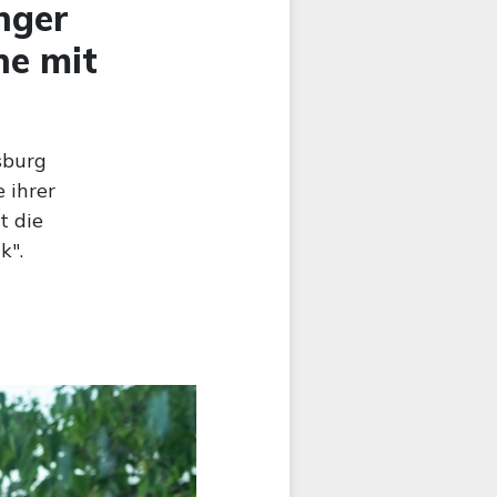
nger
he mit
sburg
 ihrer
t die
k".