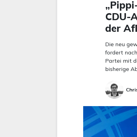
„Pippi
CDU-Ab
der Af
Die neu ge
fordert nac
Partei mit 
bisherige A
Chri