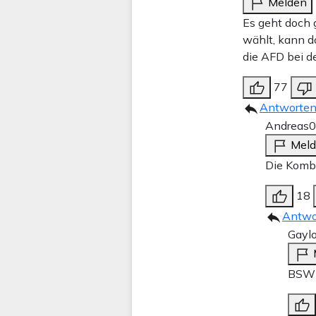
Melden
Es geht doch 
wählt, kann d
die AFD bei d
77
Antworte
Andreas
0
Mel
Die Kombi
18
Antwo
Gaylo
BSW g