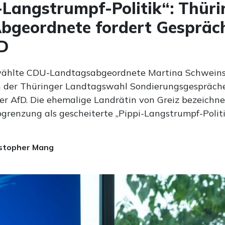
-Langstrumpf-Politik“: Thüri
geordnete fordert Gespräc
D
wählte CDU-Landtagsabgeordnete Martina Schwein
h der Thüringer Landtagswahl Sondierungsgespräche
der AfD. Die ehemalige Landrätin von Greiz bezeichne
bgrenzung als gescheiterte „Pippi-Langstrumpf-Politi
stopher Mang