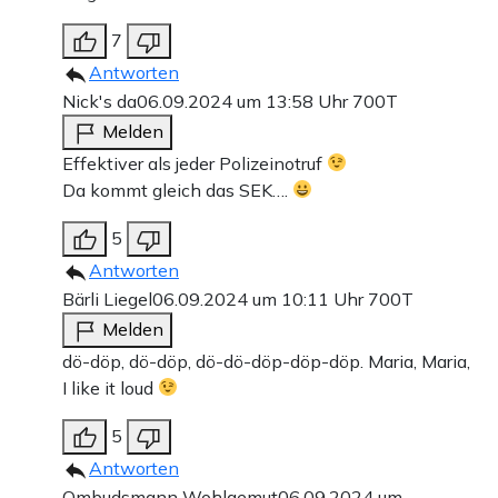
7
Antworten
Nick's da
06.09.2024 um 13:58 Uhr
700T
Melden
Effektiver als jeder Polizeinotruf
Da kommt gleich das SEK….
5
Antworten
Bärli Liegel
06.09.2024 um 10:11 Uhr
700T
Melden
dö-döp, dö-döp, dö-dö-döp-döp-döp. Maria, Maria,
I like it loud
5
Antworten
Ombudsmann Wohlgemut
06.09.2024 um