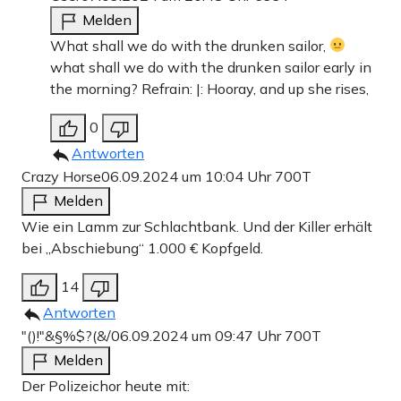
Melden
What shall we do with the drunken sailor,
what shall we do with the drunken sailor early in
the morning? Refrain: |: Hooray, and up she rises,
0
Antworten
Crazy Horse
06.09.2024 um 10:04 Uhr
700T
Melden
Wie ein Lamm zur Schlachtbank. Und der Killer erhält
bei „Abschiebung“ 1.000 € Kopfgeld.
14
Antworten
"()!"&§%$?(&/
06.09.2024 um 09:47 Uhr
700T
Melden
Der Polizeichor heute mit: