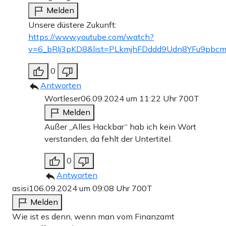
Melden
Unsere düstere Zukunft:
https://www.youtube.com/watch?
v=6_bRIj3pKD8&list=PLkmjhFDddd9Udn8YFu9pbcmI
0
Antworten
Wortleser
06.09.2024 um 11:22 Uhr
700T
Melden
Außer „Alles Hackbar“ hab ich kein Wort
verstanden, da fehlt der Untertitel.
0
Antworten
asisi1
06.09.2024 um 09:08 Uhr
700T
Melden
Wie ist es denn, wenn man vom Finanzamt