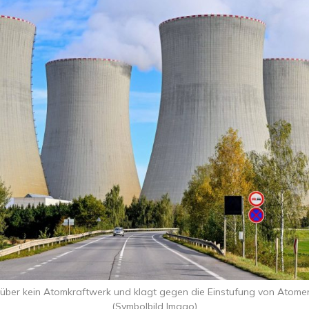
t über kein Atomkraftwerk und klagt gegen die Einstufung von Atomene
(Symbolbild Imago)