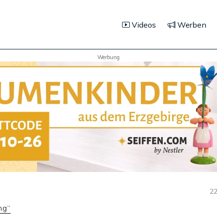
Videos
Werben
Werbung
22
ng“