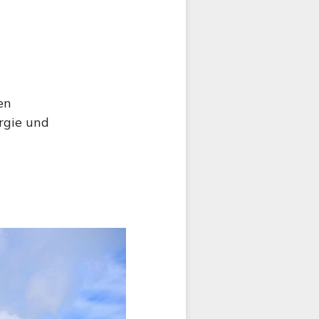
en
rgie und