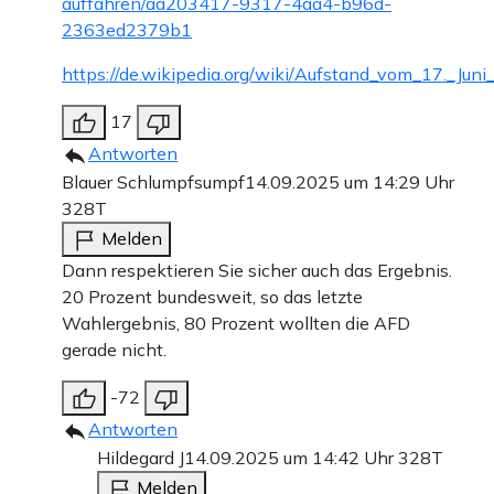
auffahren/aa203417-9317-4aa4-b96d-
2363ed2379b1
https://de.wikipedia.org/wiki/Aufstand_vom_17._Jun
17
Antworten
Blauer Schlumpfsumpf
14.09.2025 um 14:29 Uhr
328T
Melden
Dann respektieren Sie sicher auch das Ergebnis.
20 Prozent bundesweit, so das letzte
Wahlergebnis, 80 Prozent wollten die AFD
gerade nicht.
-72
Antworten
Hildegard J
14.09.2025 um 14:42 Uhr
328T
Melden