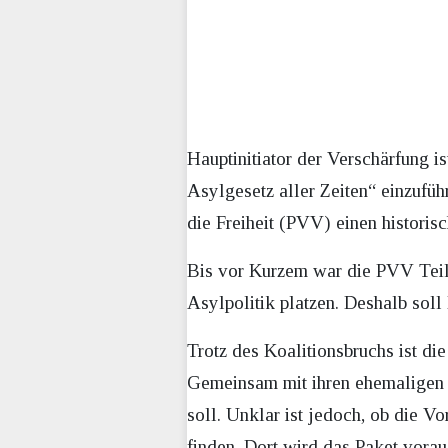
Hauptinitiator der Verschärfung is
Asylgesetz aller Zeiten“ einzufü
die Freiheit (PVV) einen historis
Bis vor Kurzem war die PVV Teil 
Asylpolitik platzen. Deshalb sol
Trotz des Koalitionsbruchs ist d
Gemeinsam mit ihren ehemaligen P
soll. Unklar ist jedoch, ob die 
finden. Dort wird das Paket vora