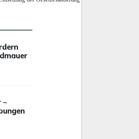
rdern
ndmauer
 –
ebungen