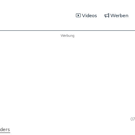
Videos
Werben
Werbung
07
lders