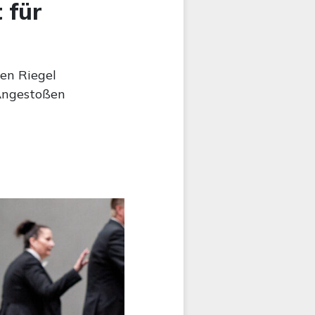
 für
“
en Riegel
 Angestoßen