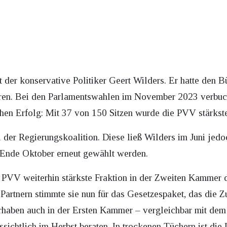
t der konservative Politiker Geert Wilders. Er hatte den B
hren. Bei den Parlamentswahlen im November 2023 verbucht
chen Erfolg: Mit 37 von 150 Sitzen wurde die PVV stärkst
der Regierungskoalition. Diese ließ Wilders im Juni jedoc
l Ende Oktober erneut gewählt werden.
ie PVV weiterhin stärkste Fraktion in der Zweiten Kammer 
artnern stimmte sie nun für das Gesetzespaket, das die 
Vorhaben auch in der Ersten Kammer – vergleichbar mit dem
ussichtlich im Herbst beraten. In trockenen Tüchern ist d