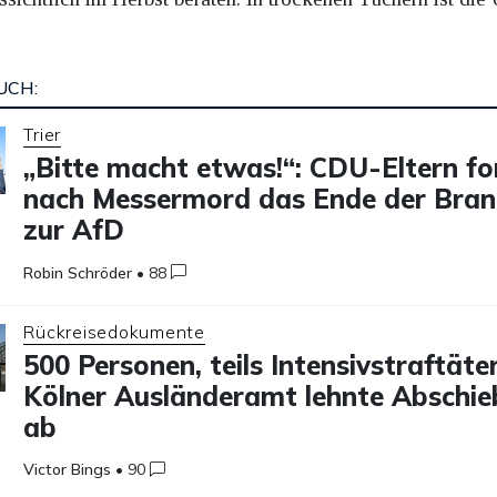
UCH:
Trier
„Bitte macht etwas!“: CDU-Eltern fo
nach Messermord das Ende der Bra
zur AfD
Robin Schröder
•
88
Rückreisedokumente
500 Personen, teils Intensivstraftäter
Kölner Ausländeramt lehnte Abschi
ab
Victor Bings
•
90