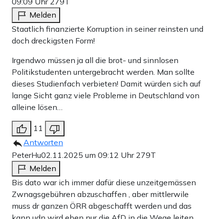
09:09 Uhr
279T
Melden
Staatlich finanzierte Korruption in seiner reinsten und
doch dreckigsten Form!
Irgendwo müssen ja all die brot- und sinnlosen
Politikstudenten untergebracht werden. Man sollte
dieses Studienfach verbieten! Damit würden sich auf
lange Sicht ganz viele Probleme in Deutschland von
alleine lösen…
11
Antworten
PeterHu
02.11.2025 um 09:12 Uhr
279T
Melden
Bis dato war ich immer dafür diese unzeitgemässen
Zwnagsgebühren abzuschaffen , aber mittlerwile
muss dr ganzen ÖRR abgeschafft werden und das
kann udn wird eben nur die AfD in die Wege leiten ,