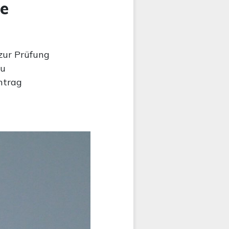
ne
zur Prüfung
zu
ntrag