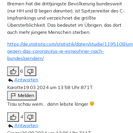
Bremen hat die drittjüngste Bevölkerung bundesweit
(nur HH und B liegen darunter), ist Spitzenreiter des C-
Impfrankings und verzeichnet die größte
Übersterblichkeit. Das bedeutet im Übrigen, das dort
auch mehr jüngere Menschen sterben.
https://de.statista.com/statistik/daten/studie/1195108/
gegen-das-coronavirus-je-einwohner-nach-
bundeslaendern/
6
Antworten
Karotte
19.03.2024 um 13:58 Uhr
871T
Melden
Trau schau wem… dann lebste länger
4
Antworten
Gregor
26.08.2024 um 13:06 Uhr
711T