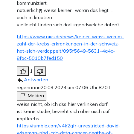
kommuniziert.
natuerlich(!) weiss keiner , woran das liegt….
auch in kroatien.
vielleicht finden sich dort irgendwelche daten?
https://www.nius.de/news/keiner-weiss-warum-
zahl-der-krebs-erkrankungen-in-der-schweiz-
hat-sich-verdoppelt/095f5649-5631-4a4c-
8fac-5010b7fed150
1
Antworten
regenrinne
20.03.2024 um 07:06 Uhr
870T
Melden
weiss nicht, ob ich dss hier verlinken darf.
ist keine studie, bezieht sich aber auch auf
impfkrebs.
https://rumble.com/v4k2gfr-unrestricted-david-
wiseman-phd.-cdc-data-cancer-deaths-of-