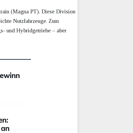
train (Magna PT). Diese Division
eichte Nutzfahrzeuge. Zum
gs- und Hybridgetriebe – aber
Gewinn
en:
 an