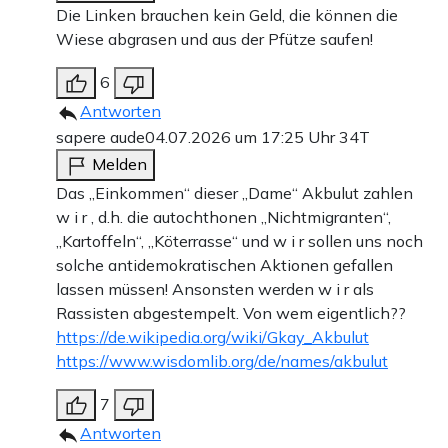
Die Linken brauchen kein Geld, die können die
Wiese abgrasen und aus der Pfütze saufen!
6
Antworten
sapere aude
04.07.2026 um 17:25 Uhr
34T
Melden
Das „Einkommen“ dieser „Dame“ Akbulut zahlen
w i r , d.h. die autochthonen „Nichtmigranten“,
„Kartoffeln“, „Köterrasse“ und w i r sollen uns noch
solche antidemokratischen Aktionen gefallen
lassen müssen! Ansonsten werden w i r als
Rassisten abgestempelt. Von wem eigentlich??
https://de.wikipedia.org/wiki/Gkay_Akbulut
https://www.wisdomlib.org/de/names/akbulut
7
Antworten