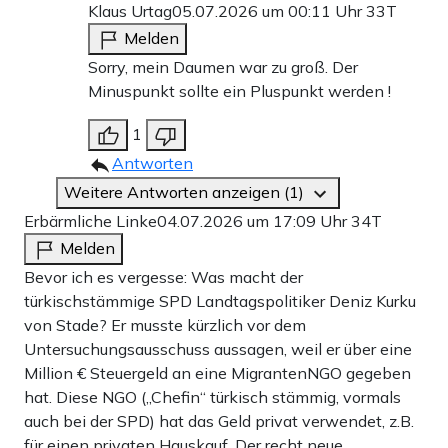
Klaus Urtag
05.07.2026 um 00:11 Uhr
33T
Melden
Sorry, mein Daumen war zu groß. Der
Minuspunkt sollte ein Pluspunkt werden !
1
Antworten
Weitere Antworten anzeigen (1)
Erbärmliche Linke
04.07.2026 um 17:09 Uhr
34T
Melden
Bevor ich es vergesse: Was macht der
türkischstämmige SPD Landtagspolitiker Deniz Kurku
von Stade? Er musste kürzlich vor dem
Untersuchungsausschuss aussagen, weil er über eine
Million € Steuergeld an eine MigrantenNGO gegeben
hat. Diese NGO („Chefin“ türkisch stämmig, vormals
auch bei der SPD) hat das Geld privat verwendet, z.B.
für einen privaten Hauskauf. Der recht neue