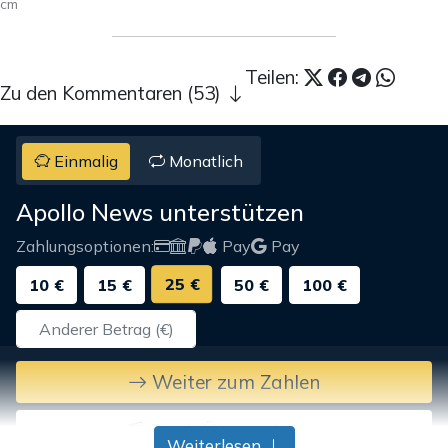
cm
Teilen:
Zu den Kommentaren (53)
Einmalig
Monatlich
Apollo News unterstützen
Zahlungsoptionen:
Pay
Pay
25 €
10 €
15 €
50 €
100 €
Weiter zum Zahlen
Bank-Überweisung
Weiterlesen