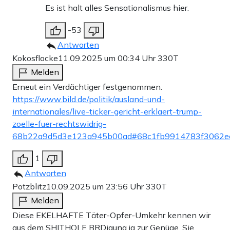
Es ist halt alles Sensationalismus hier.
-53
Antworten
Kokosflocke
11.09.2025 um 00:34 Uhr
330T
Melden
Erneut ein Verdächtiger festgenommen.
https://www.bild.de/politik/ausland-und-
internationales/live-ticker-gericht-erklaert-trump-
zoelle-fuer-rechtswidrig-
68b22a9d5d3e123a945b00ad#68c1fb9914783f3062e
1
Antworten
Potzblitz
10.09.2025 um 23:56 Uhr
330T
Melden
Diese EKELHAFTE Täter-Opfer-Umkehr kennen wir
aus dem SHITHOLE BRDigung ja zur Genüge. Sie