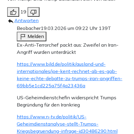
19
Antworten
Beobacher
19.03.2026 um 09:22 Uhr
139T
Melden
Ex-Anti-Terrorchef packt aus: Zweifel an Iran-
Angriff wurden unterdrückt
https://www.bild.de/politik/ausland-und-
internationales/joe-kent-rechnet-ab-es-gab-
keine-echte-debatte-zu-trumps-iran-angriffen-
69bb5e1cd225a75f4a23436a
US-Geheimdienstchefin widerspricht Trumps
Begründung für den Irankrieg
https://www.n-tv.de/politik/US-
Geheimdienstanalyse-stellt-Trumps-
Kriegsbegruendung-infrage-id30486290.html