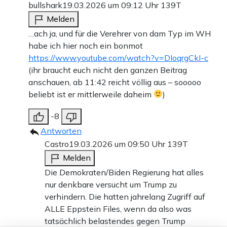
bullshark
19.03.2026 um 09:12 Uhr
139T
Melden
…ach ja, und für die Verehrer von dam Typ im WH
habe ich hier noch ein bonmot
https://www.youtube.com/watch?v=DIoqrgCkI-c
(ihr braucht euch nicht den ganzen Beitrag
anschauen, ab 11:42 reicht völlig aus – sooooo
beliebt ist er mittlerweile daheim
)
-8
Antworten
Castro
19.03.2026 um 09:50 Uhr
139T
Melden
Die Demokraten/Biden Regierung hat alles
nur denkbare versucht um Trump zu
verhindern. Die hatten jahrelang Zugriff auf
ALLE Eppstein Files, wenn da also was
tatsächlich belastendes gegen Trump