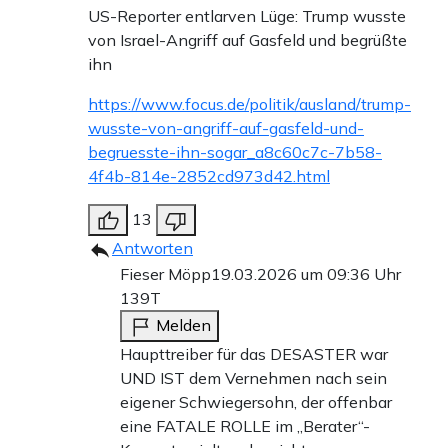
US-Reporter entlarven Lüge: Trump wusste
von Israel-Angriff auf Gasfeld und begrüßte
ihn
https://www.focus.de/politik/ausland/trump-
wusste-von-angriff-auf-gasfeld-und-
begruesste-ihn-sogar_a8c60c7c-7b58-
4f4b-814e-2852cd973d42.html
13
Antworten
Fieser Möpp
19.03.2026 um 09:36 Uhr
139T
Melden
Haupttreiber für das DESASTER war
UND IST dem Vernehmen nach sein
eigener Schwiegersohn, der offenbar
eine FATALE ROLLE im „Berater“-