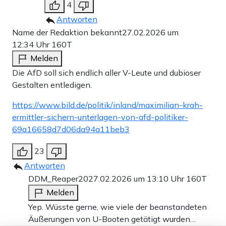
4
Antworten
Name der Redaktion bekannt
27.02.2026 um
12:34 Uhr
160T
Melden
Die AfD soll sich endlich aller V-Leute und dubioser
Gestalten entledigen.
https://www.bild.de/politik/inland/maximilian-krah-
ermittler-sichern-unterlagen-von-afd-politiker-
69a16658d7d06da94a11beb3
23
Antworten
DDM_Reaper20
27.02.2026 um 13:10 Uhr
160T
Melden
Yep. Wüsste gerne, wie viele der beanstandeten
Äußerungen von U-Booten getätigt wurden…