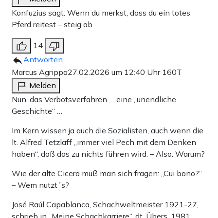
Konfuzius sagt: Wenn du merkst, dass du ein totes
Pferd reitest – steig ab.
14
Antworten
Marcus Agrippa
27.02.2026 um 12:40 Uhr
160T
Melden
Nun, das Verbotsverfahren … eine „unendliche
Geschichte“ …
Im Kern wissen ja auch die Sozialisten, auch wenn die
lt. Alfred Tetzlaff „immer viel Pech mit dem Denken
haben“, daß das zu nichts führen wird. – Also: Warum?
Wie der alte Cicero muß man sich fragen: „Cui bono?“
– Wem nutzt´s?
José Raúl Capablanca, Schachweltmeister 1921-27,
schrieb in „Meine Schachkarriere“, dt. Übers. 1981,