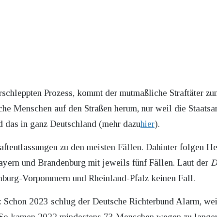
erschleppten Prozess, kommt der mutmaßliche Straftäter zum
liche Menschen auf den Straßen herum, nur weil die Staats
d das in ganz Deutschland (mehr dazu
hier
).
ftentlassungen zu den meisten Fällen. Dahinter folgen H
ayern und Brandenburg mit jeweils fünf Fällen. Laut der
D
burg-Vorpommern und Rheinland-Pfalz keinen Fall.
u: Schon 2023 schlug der Deutsche Richterbund Alarm, weil
. So kamen 2022 mindestens 73 Menschen wegen zu langer 