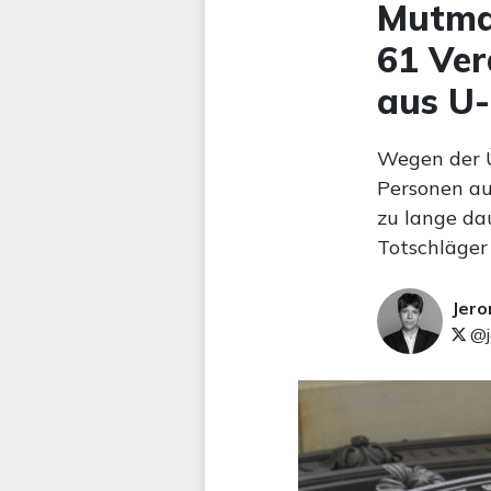
Mutmaß
61 Ver
aus U-
Wegen der Ü
Personen au
zu lange da
Totschläger 
Jer
@j