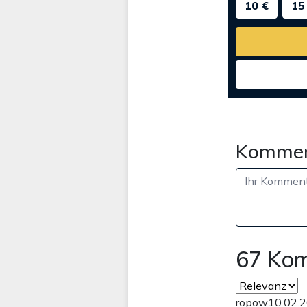
10 €
15
Kommen
67 Ko
ropow
10.02.