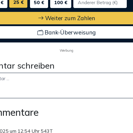
25 €
 €
50 €
100 €
Weiter zum Zahlen
Bank-Überweisung
Werbung
tar schreiben
mmentare
2025 um 12:54 Uhr
543T