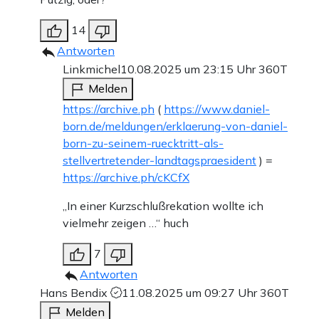
14
Antworten
Linkmichel
10.08.2025 um 23:15 Uhr
360T
Melden
https://archive.ph
(
https://www.daniel-
born.de/meldungen/erklaerung-von-daniel-
born-zu-seinem-ruecktritt-als-
stellvertretender-landtagspraesident
) =
https://archive.ph/cKCfX
„In einer Kurzschlußrekation wollte ich
vielmehr zeigen …“ huch
7
Antworten
Hans Bendix
11.08.2025 um 09:27 Uhr
360T
Melden