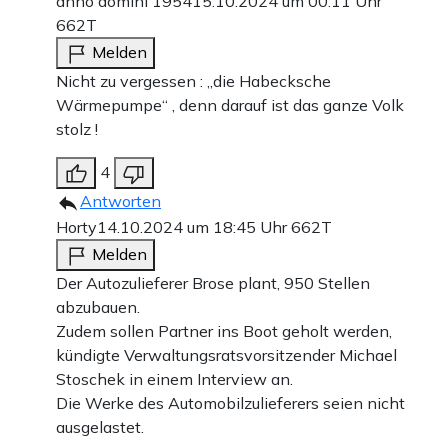
anno domini 1954
15.10.2024 um 00:11 Uhr
662T
Melden
Nicht zu vergessen : „die Habecksche
Wärmepumpe“ , denn darauf ist das ganze Volk
stolz !
4
Antworten
Horty
14.10.2024 um 18:45 Uhr
662T
Melden
Der Autozulieferer Brose plant, 950 Stellen
abzubauen.
Zudem sollen Partner ins Boot geholt werden,
kündigte Verwaltungsratsvorsitzender Michael
Stoschek in einem Interview an.
Die Werke des Automobilzulieferers seien nicht
ausgelastet.