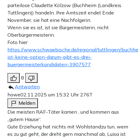
parteilose Claudette Kölzow (Buchheim (Landkreis
Tuttlingen)) handeln. Ihre Amtszeit endet Ende
November, sie hat eine Nachfolgerin.
Wenn sie es ist, ist sie Bürgermeisterin, nicht
Oberbürgermeisterin.
Foto hier:
https://www.schwaebische.de/regional/tuttlingen/buchh
ist-keine-option-darum-gibt-es-drei-
buergermeisterkandidaten-3907577
8
Antworten
howe
02.11.2025 um 15:32 Uhr
276T
Melden
Die meisten RAF-Täter kamen , und kommen aus
„gutem Hause“.
Gute Erziehung hat nichts mit Wohlstandzu tun, wem
es zu gut geht, der dreht gern manchmal ab, Luisa ist