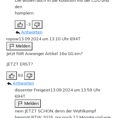
Die wollen doch in die Koalition mit der CDU und
den
hamplern.
-3
Antworten
ropow
13.09.2024 um 13:10 Uhr
694T
Melden
Jetzt fällt Aiwanger Artikel 16a GG ein?
JETZT ERST?
93
Antworten
dissenter Freigeist
13.09.2024 um 13:59 Uhr
694T
Melden
nein JETZT SCHON, denn der Wahlkampf
beginnt BTW 2025, nur noch 12 Monate und wie