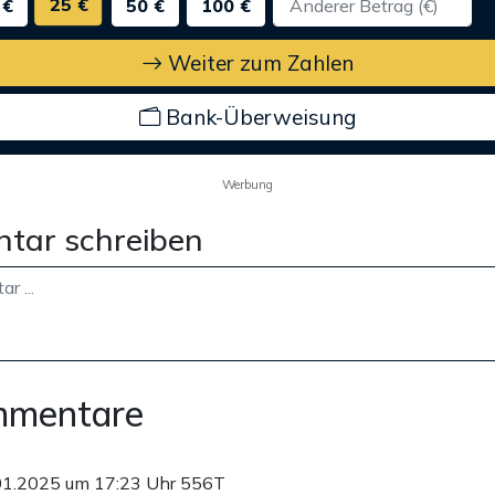
25 €
 €
50 €
100 €
Weiter zum Zahlen
Bank-Überweisung
Werbung
tar schreiben
mmentare
01.2025 um 17:23 Uhr
556T