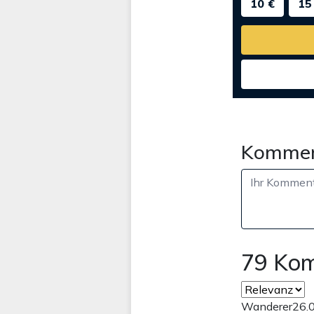
10 €
15
Kommen
79 Ko
Wanderer
26.