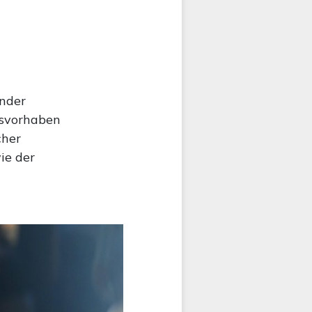
nder
esvorhaben
cher
ie der