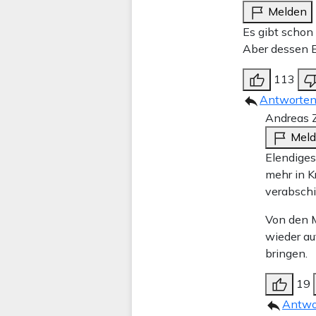
Melden
Es gibt schon 
Aber dessen E
113
Antworte
Andreas Z
Mel
Elendiges
mehr in K
verabsch
Von den M
wieder au
bringen.
19
Antwo