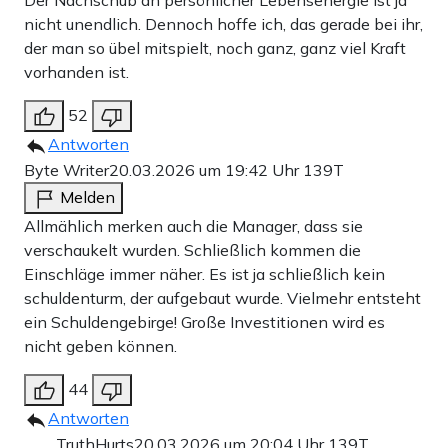
Der Nachschub an persönlicher Lebensenergie ist ja
nicht unendlich. Dennoch hoffe ich, das gerade bei ihr,
der man so übel mitspielt, noch ganz, ganz viel Kraft
vorhanden ist.
52
Antworten
Byte Writer
20.03.2026 um 19:42 Uhr
139T
Melden
Allmählich merken auch die Manager, dass sie
verschaukelt wurden. Schließlich kommen die
Einschläge immer näher. Es ist ja schließlich kein
schuldenturm, der aufgebaut wurde. Vielmehr entsteht
ein Schuldengebirge! Große Investitionen wird es
nicht geben können.
44
Antworten
TruthHurts
20.03.2026 um 20:04 Uhr
139T