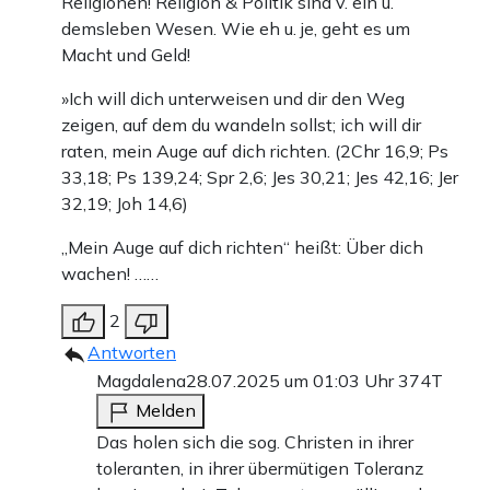
Religionen! Religion & Politik sind v. ein u.
demsleben Wesen. Wie eh u. je, geht es um
Macht und Geld!
»Ich will dich unterweisen und dir den Weg
zeigen, auf dem du wandeln sollst; ich will dir
raten, mein Auge auf dich richten. (2Chr 16,9; Ps
33,18; Ps 139,24; Spr 2,6; Jes 30,21; Jes 42,16; Jer
32,19; Joh 14,6)
„Mein Auge auf dich richten“ heißt: Über dich
wachen! ……
2
Antworten
Magdalena
28.07.2025 um 01:03 Uhr
374T
Melden
Das holen sich die sog. Christen in ihrer
toleranten, in ihrer übermütigen Toleranz