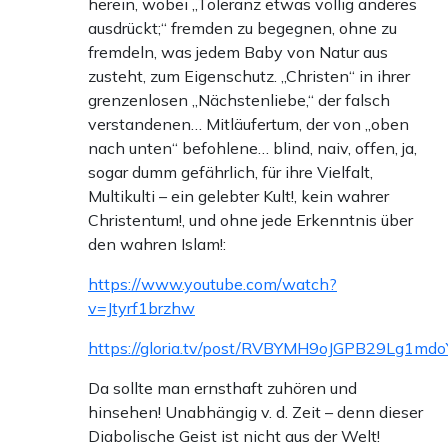
herein, wobei „Toleranz etwas völlig anderes
ausdrückt;“ fremden zu begegnen, ohne zu
fremdeln, was jedem Baby von Natur aus
zusteht, zum Eigenschutz. „Christen“ in ihrer
grenzenlosen „Nächstenliebe,“ der falsch
verstandenen… Mitläufertum, der von „oben
nach unten“ befohlene… blind, naiv, offen, ja,
sogar dumm gefährlich, für ihre Vielfalt,
Multikulti – ein gelebter Kult!, kein wahrer
Christentum!, und ohne jede Erkenntnis über
den wahren Islam!:
https://www.youtube.com/watch?
v=Jtyrf1brzhw
https://gloria.tv/post/RVBYMH9oJGPB29Lg1md
Da sollte man ernsthaft zuhören und
hinsehen! Unabhängig v. d. Zeit – denn dieser
Diabolische Geist ist nicht aus der Welt!