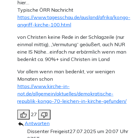
hier…
Typische ÖRR Nachricht
https://www.tagesschau.de/ausland/afrika/kongo-
angriff-kirche-100.html
von Christen keine Rede in der Schlagzeile (nur
einmal mittig), „Vermutung“ geäußert, auch NUR
eine IS Nähe…einfach nur erbärmlich wenn man
bedenkt ca. 90%+ sind Christen im Land
Vor allem wenn man bedenkt, vor wenigen
Monaten schon
https://www.kirche-in-
not.de/allgemein/aktuelles/demokratische-
republik-kongo-70-leichen-in-kirche-gefunden/
27
Antworten
Dissenter Freigeist
27.07.2025 um 20:07 Uhr