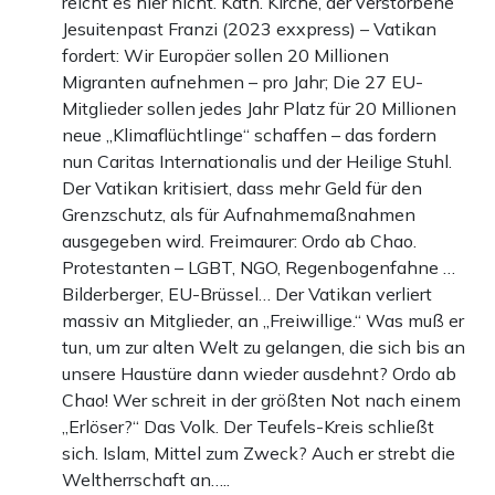
reicht es hier nicht. Kath. Kirche, der verstorbene
Jesuitenpast Franzi (2023 exxpress) – Vatikan
fordert: Wir Europäer sollen 20 Millionen
Migranten aufnehmen – pro Jahr; Die 27 EU-
Mitglieder sollen jedes Jahr Platz für 20 Millionen
neue „Klimaflüchtlinge“ schaffen – das fordern
nun Caritas Internationalis und der Heilige Stuhl.
Der Vatikan kritisiert, dass mehr Geld für den
Grenzschutz, als für Aufnahmemaßnahmen
ausgegeben wird. Freimaurer: Ordo ab Chao.
Protestanten – LGBT, NGO, Regenbogenfahne …
Bilderberger, EU-Brüssel… Der Vatikan verliert
massiv an Mitglieder, an „Freiwillige.“ Was muß er
tun, um zur alten Welt zu gelangen, die sich bis an
unsere Haustüre dann wieder ausdehnt? Ordo ab
Chao! Wer schreit in der größten Not nach einem
„Erlöser?“ Das Volk. Der Teufels-Kreis schließt
sich. Islam, Mittel zum Zweck? Auch er strebt die
Weltherrschaft an…..