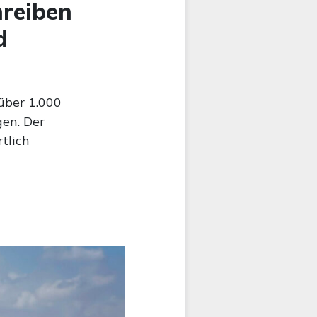
hreiben
d
über 1.000
en. Der
tlich