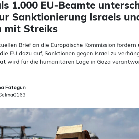
ls 1.000 EU-Beamte untersc
zur Sanktionierung Israels un
 mit Streiks
tuellen Brief an die Europäische Kommission fordern 
ie EU dazu auf, Sanktionen gegen Israel zu verhäng
aat wird für die humanitären Lage in Gaza verantwor
ma Fatogun
elmaG163