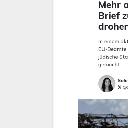
Mehr a
Brief 
drohen
In einem ak
EU-Beamte d
jüdische St
gemacht.
Sel
@S