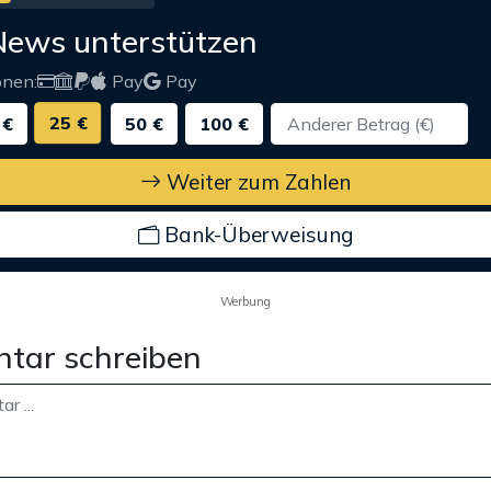
News unterstützen
onen:
Pay
Pay
25 €
 €
50 €
100 €
Weiter zum Zahlen
Bank-Überweisung
Werbung
tar schreiben