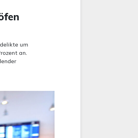
öfen
ldelikte um
rozent an.
llender