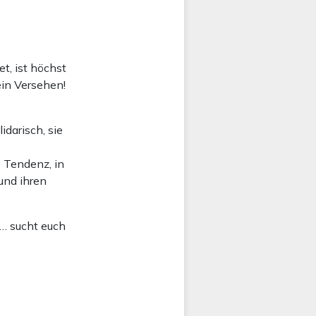
et, ist höchst
in Versehen!
idarisch, sie
 Tendenz, in
und ihren
a… sucht euch