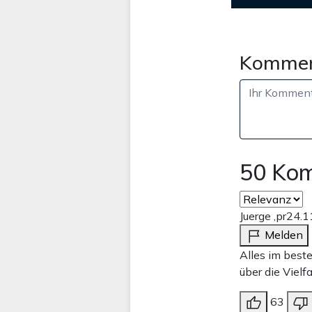
Kommen
50 Ko
Juerge ,pr
24.1
Melden
Alles im best
über die Vielfa
63