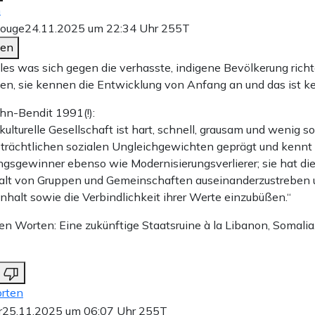
n
Rouge
24.11.2025 um 22:34 Uhr
255T
den
alles was sich gegen die verhasste, indigene Bevölkerung richt
n, sie kennen die Entwicklung von Anfang an und das ist ke
hn-Bendit 1991(!):
kulturelle Gesellschaft ist hart, schnell, grausam und wenig sol
eträchtlichen sozialen Ungleichgewichten geprägt und kennt
sgewinner ebenso wie Modernisierungsverlierer; sie hat die
falt von Gruppen und Gemeinschaften auseinanderzustreben 
alt sowie die Verbindlichkeit ihrer Werte einzubüßen.“
en Worten: Eine zukünftige Staatsruine à la Libanon, Somali
rten
r
25.11.2025 um 06:07 Uhr
255T