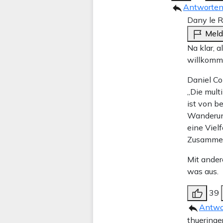
Antworte
Dany le 
Mel
Na klar, 
willkomme
Daniel Co
„Die multi
ist von b
Wanderung
eine Viel
Zusammenh
Mit ander
was aus.
39
Antwo
thueringe