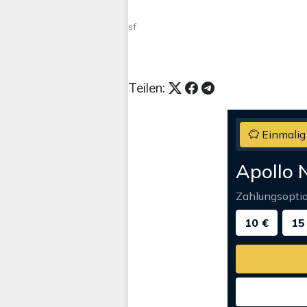
sf
Teilen:
Einmalig
Apollo 
Zahlungsopti
10 €
15