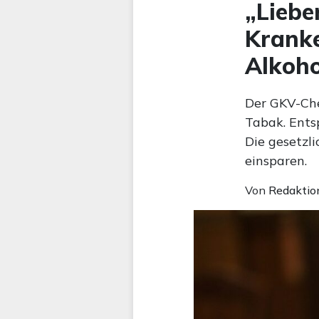
„Liebe
Kranke
Alkoho
Der GKV-Che
Tabak. Ents
Die gesetzl
einsparen.
Von
Redaktio