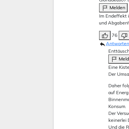
Melden
Im Endeffekt 
und Abgaben!
76
Antworte
Enttäusch
Mel
Eine Kist
Der Umsat
Daher folg
auf Energ
Binnenmar
Konsum.
Der Versu
keinerlei
Und die R