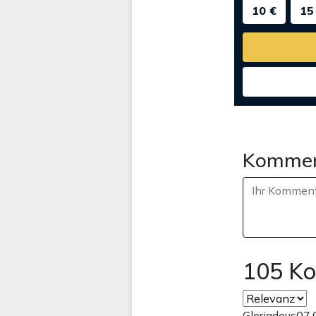
10 €
15
Kommen
105 K
Gloriadeus
07.