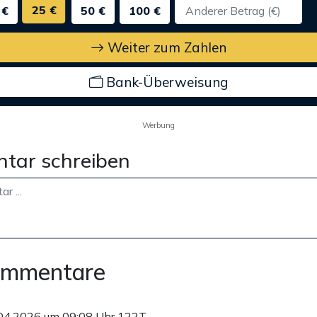
25 €
 €
50 €
100 €
Weiter zum Zahlen
Bank-Überweisung
Werbung
tar schreiben
ommentare
04.2026 um 09:08 Uhr
122T