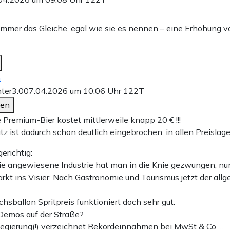
immer das Gleiche, egal wie sie es nennen – eine Erhöhung v
n
ter3.0
07.04.2026 um 10:06 Uhr
122T
den
e Premium-Bier kostet mittlerweile knapp 20 € !!!
z ist dadurch schon deutlich eingebrochen, in allen Preislage
erichtig:
ie angewiesene Industrie hat man in die Knie gezwungen, nun
kt ins Visier. Nach Gastronomie und Tourismus jetzt der all
chsballon Spritpreis funktioniert doch sehr gut:
 Demos auf der Straße?
egierung(!) verzeichnet Rekordeinnahmen bei MwSt & Co …