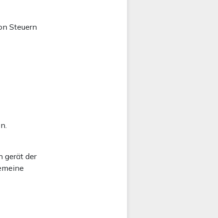
on Steuern
n.
 gerät der
gemeine