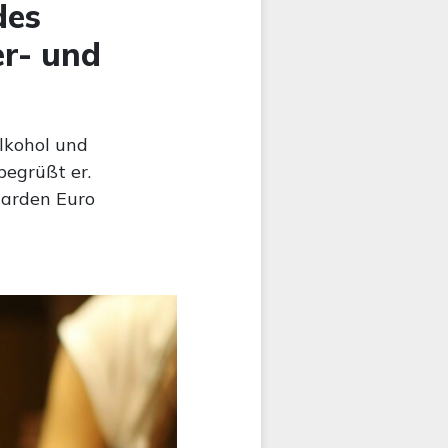
des
r- und
Alkohol und
egrüßt er.
iarden Euro