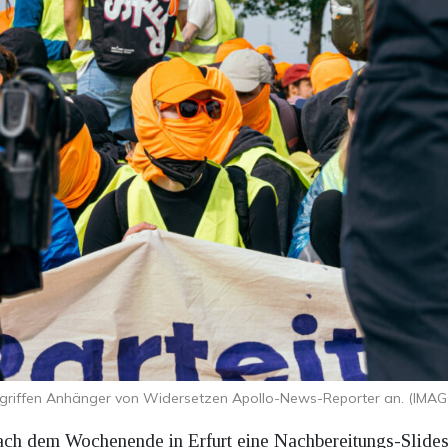
riffen Anhänger von Widersetzen Apollo-News-Reporter an. (IMA
ch dem Wochenende in Erfurt eine Nachbereitungs-Slides