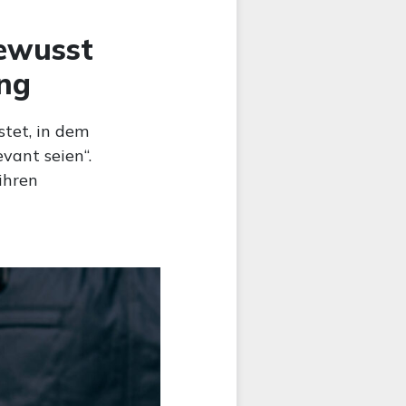
bewusst
ung
stet, in dem
evant seien“.
ihren