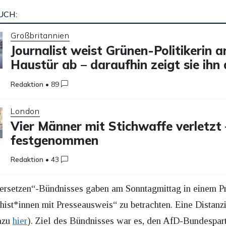
UCH:
Großbritannien
Journalist weist Grünen-Politikerin a
Haustür ab – daraufhin zeigt sie ihn
Redaktion
•
89
London
Vier Männer mit Stichwaffe verletzt 
festgenommen
Redaktion
•
43
idersetzen“-Bündnisses gaben am Sonntagmittag in einem Pr
chist*innen mit Presseausweis“ zu betrachten. Eine Distan
dazu
hier
). Ziel des Bündnisses war es, den AfD-Bundespartei