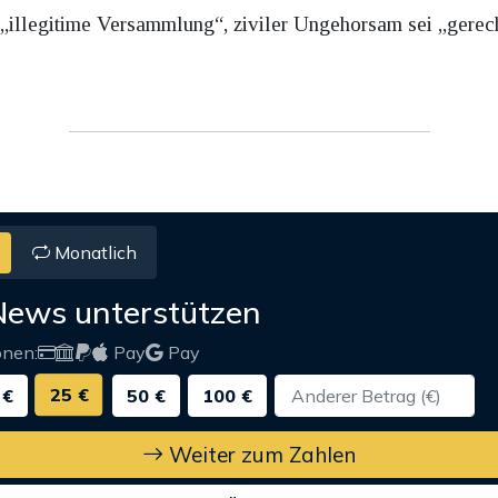
e „illegitime Versammlung“, ziviler Ungehorsam sei „gerech
Monatlich
News unterstützen
onen:
Pay
Pay
25 €
 €
50 €
100 €
Weiter zum Zahlen