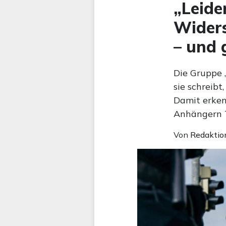
„Leide
Widers
– und 
Die Gruppe 
sie schreibt
Damit erken
Anhängern T
Von
Redaktio