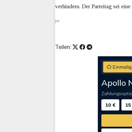
verhindern. Der Parteitag sei ein
jw
Teilen:
Einmalig
Apollo 
Zahlungsopti
10 €
15