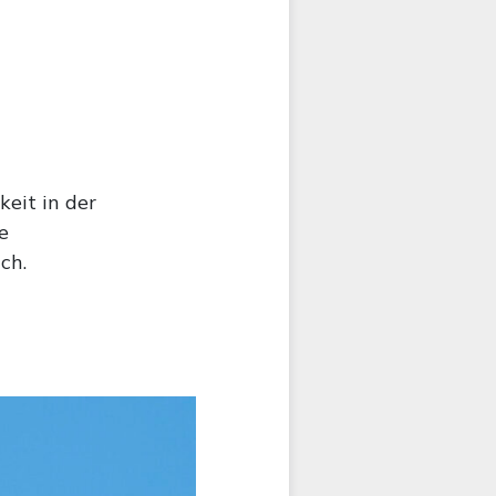
eit in der
e
ch.