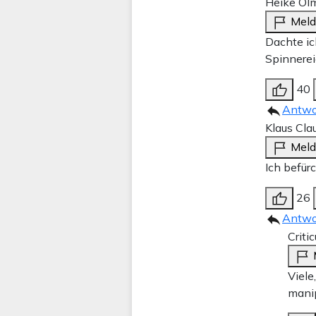
Heike Ol
Mel
Dachte ic
Spinnerei
40
Antwo
Klaus Cla
Mel
Ich befür
26
Antwo
Criti
Viele
manip