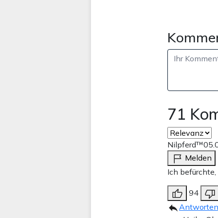
Kommen
71 Ko
Nilpferd™️
05.
Melden
Ich befürchte,
94
Antworte