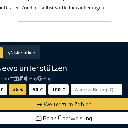
fklären. Auch er selbst wolle hierzu beitragen.
Monatlich
News unterstützen
onen:
Pay
Pay
25 €
 €
50 €
100 €
Weiter zum Zahlen
Bank-Überweisung