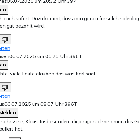
mes
05.07.2025 um 20:32 Uhr
397T
den
h auch sofort. Dazu kommt, dass nun genau für solche ideolo
en gut bezahlt wird.
rten
usen
06.07.2025 um 05:25 Uhr
396T
den
chte, viele Leute glauben das was Karl sagt.
rten
cus
06.07.2025 um 08:07 Uhr
396T
Melden
, sehr viele, Klaus. Insbesondere diejenigen, denen man das G
uliert hat.