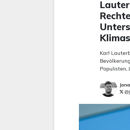
Lauter
Rechte
Unters
Klima
Karl Lauter
Bevölkerung
Populisten,
Jona
@J