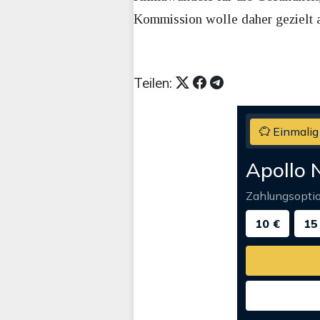
Kommission wolle daher gezielt au
Teilen:
Einmalig
Apollo 
Zahlungsopti
10 €
15