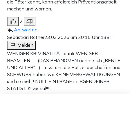
die Täter kennt, kann erfolgreich Präventionsarbeit
machen und warnen.
2
Antworten
Sebastian Rother
23.03.2026 um 20:15 Uhr
138T
Melden
WENIGER KRIMINALITÄT dank WENIGER
BEAMTEN…… (DAS PHÄNOMEN nennt sich „RENTE
UND ALTER“….). Lasst uns die Polizei abschaffen und
SCHWUPS haben wir KEINE VERGEWALTIGUNGEN
und co mehr! NULL EINTRÄGE in IRGENDEINER
STATISTIK! Genial!!!!
Dieser Artikel ist kostenlos für alle –
Ohne Ausbildung gibt es auch keine neuen
dank
Freunden von Apollo News »
BEAMTEN! Aber scheiss drauf! Wer braucht schon
Polizei! Da geh ich zum lokalen Clan-Prediger der
nach Islamistengesetz eine FATWA ausruft….. IN
SHALAH mein Freund? Kannst kein arabisch?