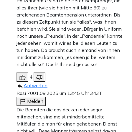
Polizeibeamte sind reine Befehlsempfänger, die
alles ihrer (wie sie hoffen mit Mitte 50) zu
erreichenden Beamtenpension unterordnen. Bis
zu diesem Zeitpunkt tun sie *alles*, was ihnen
befohlen wird. Sie sind weder „Bürger in Uniform“
noch unsere „Freunde“. In der „Pandemie“ konnte
jeder sehen, womit wir es bei diesen Leuten zu
tun haben. Da braucht auch niemand von ihnen
mir damit zu kommen, „es seien ja bei weitem
nicht alle so“. Doch! Ihr seid genau so!
4
Antworten
Rosi 70
01.09.2025 um 13:45 Uhr
343T
Melden
Die Beamten die das decken oder sogar
mitmachen, sind meist minderbemittelte
Mitläufer, die man für einen gehobenen Dienst
nicht will. Dese Männer träumen selbst davon