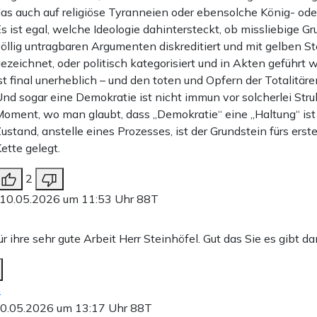
as auch auf religiöse Tyranneien oder ebensolche König- oder
s ist egal, welche Ideologie dahintersteckt, ob missliebige G
öllig untragbaren Argumenten diskreditiert und mit gelben St
ezeichnet, oder politisch kategorisiert und in Akten geführt w
st final unerheblich – und den toten und Opfern der Totalitär
nd sogar eine Demokratie ist nicht immun vor solcherlei Stru
oment, wo man glaubt, dass „Demokratie“ eine „Haltung“ ist 
ustand, anstelle eines Prozesses, ist der Grundstein fürs erste
ette gelegt.
2
10.05.2026 um 11:53 Uhr
88T
r ihre sehr gute Arbeit Herr Steinhöfel. Gut das Sie es gibt da
n
0.05.2026 um 13:17 Uhr
88T