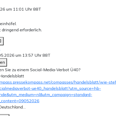
026 um 11:01 Uhr
88T
einhöfel.
t dringend erforderlich.
n
05.2026 um 13:57 Uhr
88T
den
n Sie zu einem Social-Media-Verbot Ü40?
 Handelsblatt
compass.pressekompass.net/compasses/handelsblatt/wie-ste
cialmediaverbot-ue40_handelsblatt?utm_source=hb-
nde&utm_medium=nl&utm_campaign=standard-
_content=09052026
 Deutschland…