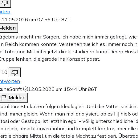
rten
e
11.05.2026 um 07:56 Uhr
87T
Melden
rgebnis macht mir Sorgen. Ich habe mich immer gefragt, wie
en Reich kommen konnte. Verstehen tue ich es immer noch n
ie Täter und Mitläufer jetzt direkt studieren kann. Deren Has
Gruppe lenken, die gerade ins Konzept passt.
10
ntworten
RuheSanft
12.05.2026 um 15:44 Uhr
86T
Melden
otalitäre Strukturen folgen Ideologien. Und die Mittel, sie du
ind immer gleich. Wenn man mal analysiert: ob es HJ hieß od
tasi oder Gestapo, ist letzthin egal – völlig unterschiedliche I
atürlich, absolut unvereinbar, und komplett konträr, aber alle
ergleichbare Mittel, um die totale Macht zu festigen. Übertrag