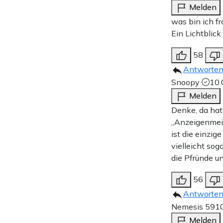
Melden
was bin ich fr
Ein Lichtblick
58
Antworte
Snoopy
10.
Melden
Denke, da hat 
„Anzeigenmeis
ist die einzig
vielleicht sog
die Pfründe u
56
Antworte
Nemesis 59
1
Melden