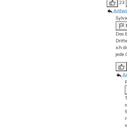
23
Antwo
Sylvi
Das E
Dritt
ich d
jede 
A
T
s
S
n
v