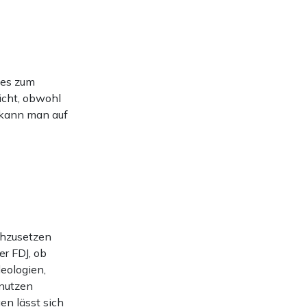
 es zum
icht, obwohl
s kann man auf
rchzusetzen
er FDJ, ob
deologien,
 nutzen
en lässt sich