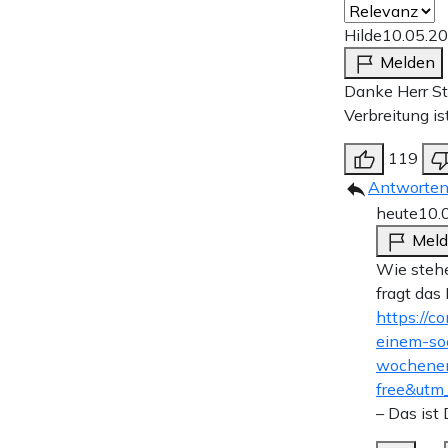
Hilde
10.05.2
Melden
Danke Herr St
Verbreitung is
119
Antworte
heute
10.
Mel
Wie stehe
fragt das
https://
einem-so
wochene
free&utm
– Das ist