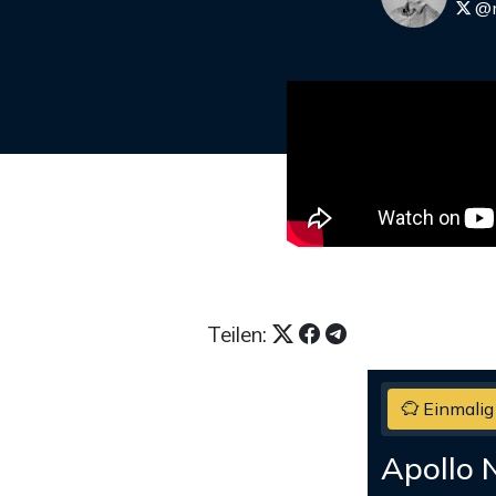
@m
Teilen:
Einmalig
Apollo 