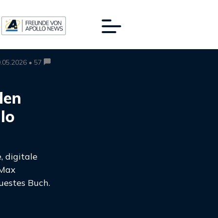
.05.2026 • 57
den
lo
, digitale
 Max
uestes Buch.