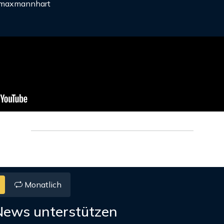
axmannhart
Monatlich
News unterstützen