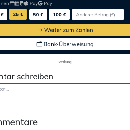
onen:
Pay
Pay
25 €
 €
50 €
100 €
Weiter zum Zahlen
Bank-Überweisung
Werbung
tar schreiben
mmentare