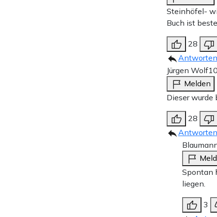
Steinhöfel- w
Buch ist beste
28
Antworte
Jürgen Wolf
10
Melden
Dieser wurde b
28
Antworte
Blauman
Mel
Spontan h
liegen.
3