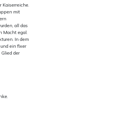
 Kaiserreiche.
ruppen mit
ern
urden, all das
en Macht egal.
kturen. In dem
und ein fixer
 Glied der
nke.