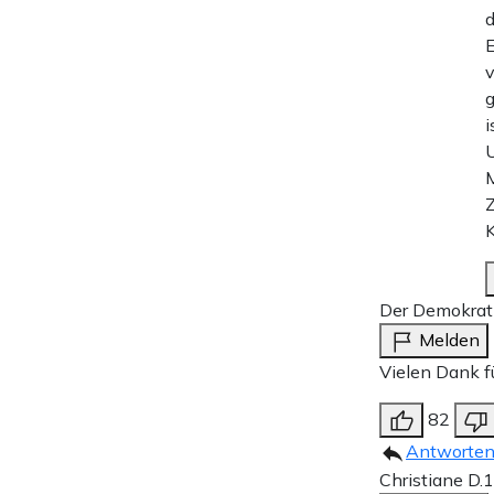
d
E
v
g
i
U
M
Z
K
Der Demokrat
Melden
Vielen Dank fü
82
Antworte
Christiane D.
1