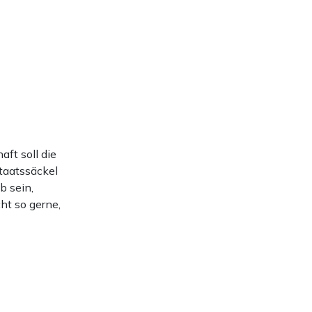
aft soll die
taatssäckel
b sein,
cht so gerne,