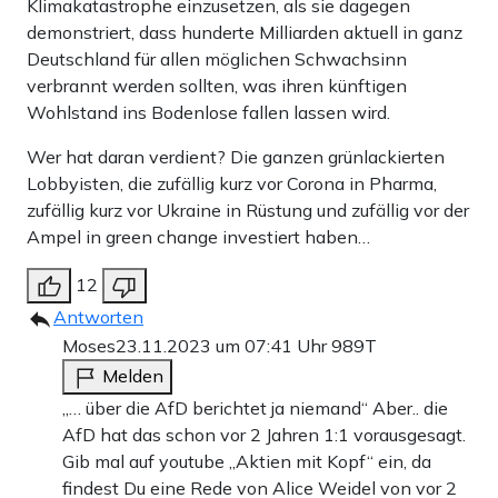
Auch hier dürfte das Prinzip, Gräben in einer Koalition mit
Klimakatastrophe einzusetzen, als sie dagegen
demonstriert, dass hunderte Milliarden aktuell in ganz
Schuldengeld aus Buchungstricks zuzuschütten, am Ende
Deutschland für allen möglichen Schwachsinn
sein. Es muss sich nur noch ein Kläger finden, der dem
verbrannt werden sollten, was ihren künftigen
Kartenhaus Sondervermögen vor dem Berliner
Wohlstand ins Bodenlose fallen lassen wird.
Verfassungsgerichtshof den einen entscheidenen Stoß
Wer hat daran verdient? Die ganzen grünlackierten
versetzt.
Lobbyisten, die zufällig kurz vor Corona in Pharma,
zufällig kurz vor Ukraine in Rüstung und zufällig vor der
Ampel in green change investiert haben…
Werbung
12
Antworten
Moses
23.11.2023 um 07:41 Uhr
989T
Melden
„… über die AfD berichtet ja niemand“ Aber.. die
AfD hat das schon vor 2 Jahren 1:1 vorausgesagt.
Gib mal auf youtube „Aktien mit Kopf“ ein, da
findest Du eine Rede von Alice Weidel von vor 2