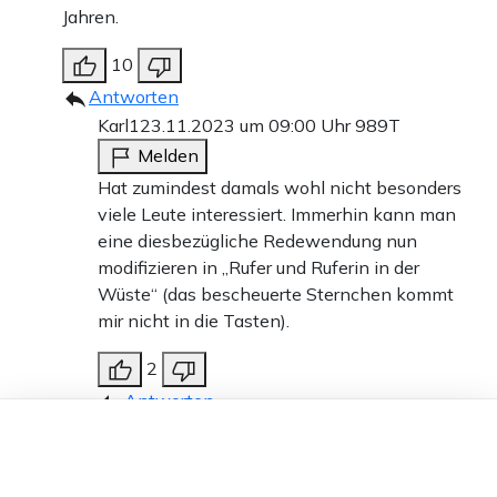
Jahren.
10
Antworten
Teilen:
Karl1
23.11.2023 um 09:00 Uhr
989T
Zu den Kommentaren (9)
Melden
Hat zumindest damals wohl nicht besonders
Einmalig
Monatlich
viele Leute interessiert. Immerhin kann man
eine diesbezügliche Redewendung nun
Apollo News unterstützen
modifizieren in „Rufer und Ruferin in der
Wüste“ (das bescheuerte Sternchen kommt
Zahlungsoptionen:
Pay
Pay
mir nicht in die Tasten).
25 €
10 €
15 €
50 €
100 €
2
Antworten
Dieser Artikel ist kostenlos für alle –
Karl1
23.11.2023 um 08:17 Uhr
989T
dank
Freunden von Apollo News »
Weiter zum Zahlen
Melden
Leider offensichtlich, dass auch die CDU – hier im