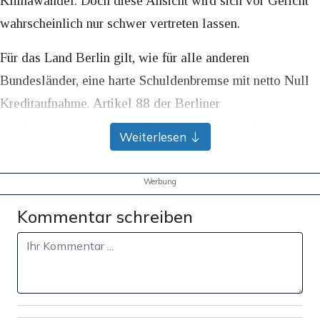
Klimawandel. Doch diese Ansicht wird sich vor Gericht
wahrscheinlich nur schwer vertreten lassen.
Für das Land Berlin gilt, wie für alle anderen
Bundesländer, eine harte Schuldenbremse mit netto Null
Kreditaufnahme. Artikel 88 der Berliner
Landesverfassung besagt: Haushaltsüberschreitungen
Weiterlesen
dürfen nur im Falle eines „unvorhergesehenen und
unabweisbaren Bedürfnisses“ vorgenommen werden.
Werbung
Dass der Klimawandel an sich ein solches
Kommentar schreiben
unvorhergesehenes Bedürfnis ist, darf allerdings
bezweifelt werden – und auch „die Energie- und
Preiskrise als Auswirkung des völkerrechtswidrigen
Angriffskrieges Putins auf die Ukraine“ wird wohl nicht
reichen, um das bis zu zehn Milliarden Euro schwere