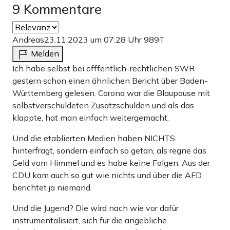
9 Kommentare
„Sondervermögen Klimaschutz“ der Berliner GroKo im
Falle einer Klage zu verteidigen. Auch, weil die
Andreas
23.11.2023 um 07:28 Uhr
989T
Bandbreite der aus ihm finanzierten Maßnahmen – von
Melden
energetischer Sanierung bis zum ÖPNV-Ausbau – die
Ich habe selbst bei öfffentlich-rechtlichen SWR
Konstruktion eines unmittelbaren Notstandes als
gestern schon einen ähnlichen Bericht über Baden-
Kartenhaus enttarnt. Erst vor wenigen Tagen schlug
Württemberg gelesen. Corona war die Blaupause mit
selbstverschuldeten Zusatzschulden und als das
Berlins CDU-Fraktionschef Dirk Stettner vor, man könne
klappte, hat man einfach weitergemacht.
mit dem Notstandsgeld ja eine Magnetschwebebahn
Und die etablierten Medien haben NICHTS
bauen. Mit unmittelbarer Krise und Bedrohung hat so ein
hinterfragt, sondern einfach so getan, als regne das
Vorschlag offenkundig nichts mehr zu tun.
Geld vom Himmel und es habe keine Folgen. Aus der
CDU kam auch so gut wie nichts und über die AFD
Sollte sich Berlins Verfassungsgerichtshof die
berichtet ja niemand.
Argumentation aus Karlsruhe zu eigen machen, steht es
Und die Jugend? Die wird nach wie vor dafür
schlecht um das „Pet Project“ der Wegner-Koalition.
instrumentalisiert, sich für die angebliche