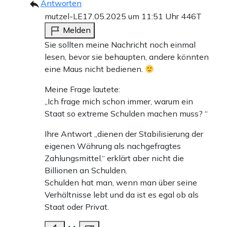
Antworten
Klingbeil und Co. arbeiten derweil am Ausbau der
mutzel-LE
17.05.2025 um 11:51 Uhr
446T
Wohlfahrtsleistungen, feilen an der Klimatransformation
Melden
und befassen sich mit Fragen des Mindestlohns und des
Sie sollten meine Nachricht noch einmal
lesen, bevor sie behaupten, andere könnten
Mietendeckels. Es wird alles dafür getan, eine
eine Maus nicht bedienen.
wirtschaftspolitische Wende zu Wachstum und Wohlstand
Meine Frage lautete:
zu verhindern. Deutschland bewegt sich mit Ansage in
„Ich frage mich schon immer, warum ein
Richtung japanischer Verhältnisse.
Staat so extreme Schulden machen muss? “
Ihre Antwort „dienen der Stabilisierung der
Teilen:
eigenen Währung als nachgefragtes
Zu den Kommentaren (32)
Zahlungsmittel.“ erklärt aber nicht die
Billionen an Schulden.
Schulden hat man, wenn man über seine
Einmalig
Monatlich
Verhältnisse lebt und da ist es egal ob als
Staat oder Privat.
Apollo News unterstützen