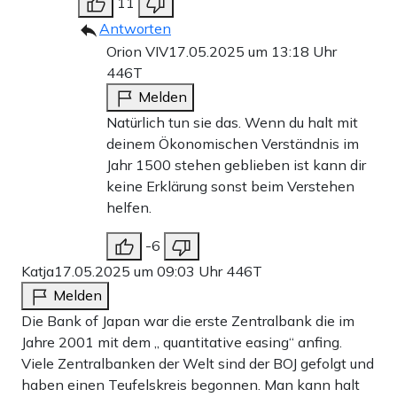
11
Zahlungsoptionen:
Pay
Pay
Antworten
25 €
10 €
15 €
50 €
100 €
Orion VIV
17.05.2025 um 13:18 Uhr
446T
Melden
Weiter zum Zahlen
Natürlich tun sie das. Wenn du halt mit
deinem Ökonomischen Verständnis im
Jahr 1500 stehen geblieben ist kann dir
Bank-Überweisung
keine Erklärung sonst beim Verstehen
helfen.
-6
Katja
17.05.2025 um 09:03 Uhr
446T
Melden
Die Bank of Japan war die erste Zentralbank die im
Jahre 2001 mit dem „ quantitative easing“ anfing.
Viele Zentralbanken der Welt sind der BOJ gefolgt und
haben einen Teufelskreis begonnen. Man kann halt