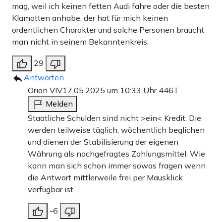
Kreditmarkts in den Inflationsmechanismus und bürdet
mag, weil ich keinen fetten Audi fahre oder die besten
der Bevölkerung die Kosten verschleppter Reformen
Klamotten anhabe, der hat für mich keinen
ordentlichen Charakter und solche Personen braucht
nachträglich auf. Könnte es einen Schuldenschnitt geben?
man nicht in seinem Bekanntenkreis.
Der würde implizieren, dass man die eigene Bevölkerung
29
offen enteignet und Pensionskassen ins Chaos stürzt.
Antworten
Blickt man durch die deutsche Brille auf diese vertrackte
Orion VIV
17.05.2025 um 10:33 Uhr
446T
Lage, müsste man einen unmittelbaren Reformprozess
Melden
Staatliche Schulden sind nicht >ein< Kredit. Die
erwarten. Soziale Härten, der Rückbau des
werden teilweise täglich, wöchentlich beglichen
Wohlfahrtsstaats für alle, der Aufbau kapitalgedeckter
und dienen der Stabilisierung der eigenen
Eigenvorsorge und Abgabenentlastungen sollten zügig
Währung als nachgefragtes Zahlungsmittel. Wie
kann man sich schon immer sowas fragen wenn
angegangen werden, um einen japanischen Klimax zu
die Antwort mittlerweile frei per Mausklick
vermeiden. Doch glaubt irgendjemand allen Ernstes, dass
verfügbar ist.
diese Koalition, in einer scheinbar stabilen Situation, zu
-6
einem solchen Richtungswechsel bereit wäre? Merz,