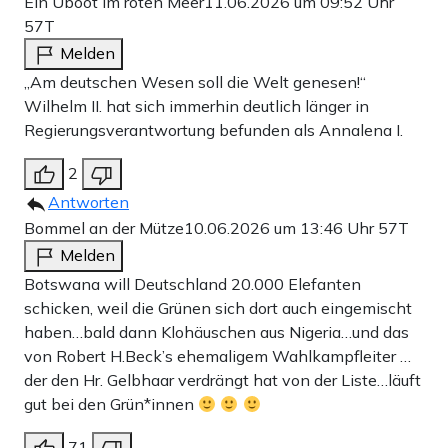
Ein Uboot im roten Meer
11.06.2026 um 09:52 Uhr
57T
Melden
„Am deutschen Wesen soll die Welt genesen!“
Wilhelm II. hat sich immerhin deutlich länger in
Regierungsverantwortung befunden als Annalena I.
2
Antworten
Bommel an der Mütze
10.06.2026 um 13:46 Uhr
57T
Melden
Botswana will Deutschland 20.000 Elefanten
schicken, weil die Grünen sich dort auch eingemischt
haben…bald dann Klohäuschen aus Nigeria…und das
von Robert H.Beck’s ehemaligem Wahlkampfleiter …
der den Hr. Gelbhaar verdrängt hat von der Liste…läuft
gut bei den Grün*innen
71