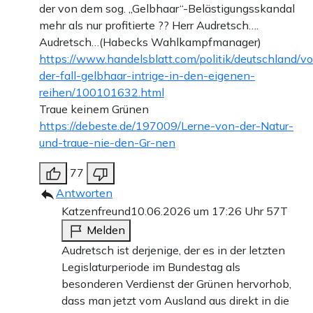
der von dem sog. „Gelbhaar“-Belästigungsskandal
mehr als nur profitierte ?? Herr Audretsch….
Audretsch…(Habecks Wahlkampfmanager)
https://www.handelsblatt.com/politik/deutschland/v
der-fall-gelbhaar-intrige-in-den-eigenen-
reihen/100101632.html
Traue keinem Grünen
https://debeste.de/197009/Lerne-von-der-Natur-
und-traue-nie-den-Gr-nen
77
Antworten
Katzenfreund
10.06.2026 um 17:26 Uhr
57T
Melden
Audretsch ist derjenige, der es in der letzten
Legislaturperiode im Bundestag als
besonderen Verdienst der Grünen hervorhob,
dass man jetzt vom Ausland aus direkt in die