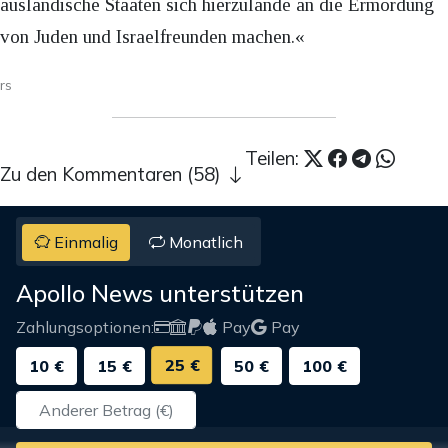
ausländische Staaten sich hierzulande an die Ermordung
von Juden und Israelfreunden machen.«
rs
Teilen:
Zu den Kommentaren (58)
Einmalig
Monatlich
Apollo News unterstützen
Zahlungsoptionen:
Pay
Pay
25 €
10 €
15 €
50 €
100 €