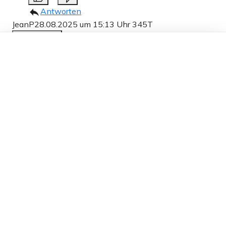
Antworten
JeanP
28.08.2025 um 15:13 Uhr
345T
Melden
Dieser Artikel ist kostenlos für alle –
dank
Freunden von Apollo News »
https://freiheitsfunken.info/2025/08/25/23263-
gestahlfedert-unsokratie-konsens-statt-nonsens
! Unsokratie !
7
Antworten
Ferdinand Haberer
28.08.2025 um 16:49 Uhr
345T
Melden
OSCE zur Gewalt gegen die AfD:
https://wertkonservativesuedwest.wordpress.com/2024/
gegen-die-afd-versammlungsfreiheit-in-deutschland-
in-gefahr/
2