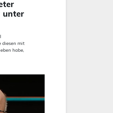
eter
 unter
l
e diesen mit
geben habe,