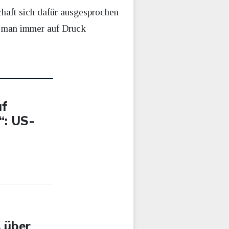
chaft sich dafür ausgesprochen
s man immer auf Druck
uf
“: US-
 über