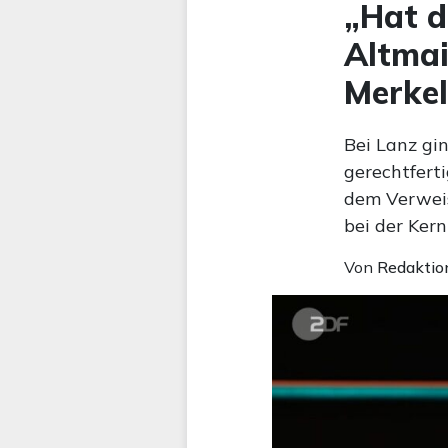
„Hat d
Altmai
Merkel
Bei Lanz gi
gerechtferti
dem Verweis
bei der Kern
Von
Redaktio