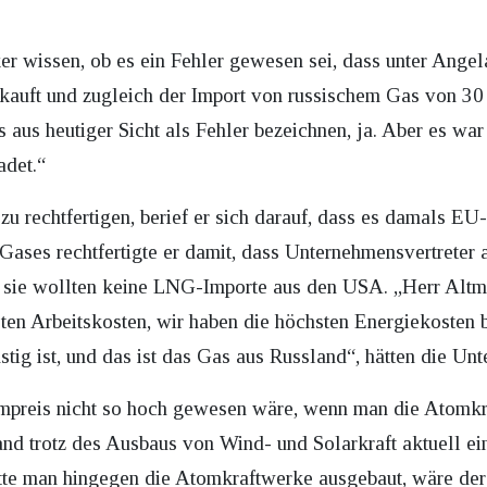
er wissen, ob es ein Fehler gewesen sei, dass unter Ang
rkauft und zugleich der Import von russischem Gas von 30 
 aus heutiger Sicht als Fehler bezeichnen, ja. Aber es war
adet.“
u rechtfertigen, berief er sich darauf, dass es damals E
 Gases rechtfertigte er damit, dass Unternehmensvertreter
n, sie wollten keine LNG-Importe aus den USA. „Herr Altma
ten Arbeitskosten, wir haben die höchsten Energiekosten b
tig ist, und das ist das Gas aus Russland“, hätten die Un
ompreis nicht so hoch gewesen wäre, wenn man die Atomkra
and trotz des Ausbaus von Wind- und Solarkraft aktuell ei
te man hingegen die Atomkraftwerke ausgebaut, wäre der 