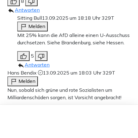
8
Antworten
Sitting Bull
13.09.2025 um 18:18 Uhr
329T
Melden
Mit 25% kann die AfD alleine einen U-Ausschuss
durchsetzen. Siehe Brandenburg, siehe Hessen.
5
Antworten
Hans Bendix
13.09.2025 um 18:03 Uhr
329T
Melden
Nun, sobald sich grüne und rote Sozialisten um
Milliardenschäden sorgen, ist Vorsicht angebracht!
Wahrscheinlich wird es bei dem
Dieser Artikel ist kostenlos für alle –
dank
Freunden von Apollo News »
Untersuchungsausschuß vorwiegend darum gehen,
warum der Spahn so viel Geld sinnlos für Masken (die
keiner brauchte) ausgegeben hat, anstatt das Geld