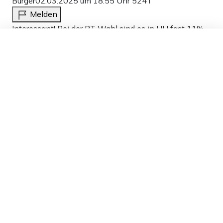
Bürger
02.03.2025 um 18:55 Uhr
524T
Melden
Interessant! Bei der BT Wahl sind es in HH fast 11%
Dieser Artikel ist kostenlos für alle –
und nun sind es nur noch 8,5% . . .
dank
Freunden von Apollo News »
15
Antworten
Bürger
02.03.2025 um 20:48 Uhr
524T
Melden
Jetzt nur noch 7,2%, wenn die nicht aufpassen
fliegen bis zum Ende der Zählung noch raus . . .
2
Antworten
Weitere Kommentare anzeigen
Werbung