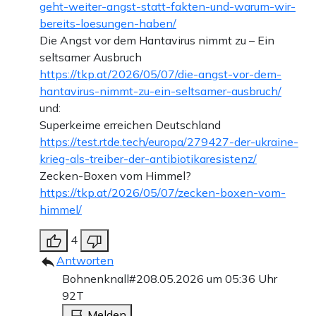
geht-weiter-angst-statt-fakten-und-warum-wir-
bereits-loesungen-haben/
Die Angst vor dem Hantavirus nimmt zu – Ein
seltsamer Ausbruch
https://tkp.at/2026/05/07/die-angst-vor-dem-
hantavirus-nimmt-zu-ein-seltsamer-ausbruch/
und:
Superkeime erreichen Deutschland
https://test.rtde.tech/europa/279427-der-ukraine-
krieg-als-treiber-der-antibiotikaresistenz/
Zecken-Boxen vom Himmel?
https://tkp.at/2026/05/07/zecken-boxen-vom-
himmel/
4
Antworten
Bohnenknall#2
08.05.2026 um 05:36 Uhr
92T
Melden