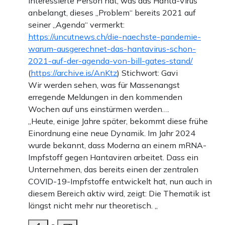
interessierte Person hat, was das Hanta-Virus
anbelangt, dieses „Problem“ bereits 2021 auf
seiner „Agenda“ vermerkt:
https://uncutnews.ch/die-naechste-pandemie-
warum-ausgerechnet-das-hantavirus-schon-
2021-auf-der-agenda-von-bill-gates-stand/
(
https://archive.is/AnKtz
) Stichwort: Gavi
Wir werden sehen, was für Massenangst
erregende Meldungen in den kommenden
Wochen auf uns einstürmen werden….
„Heute, einige Jahre später, bekommt diese frühe
Einordnung eine neue Dynamik. Im Jahr 2024
wurde bekannt, dass Moderna an einem mRNA-
Impfstoff gegen Hantaviren arbeitet. Dass ein
Unternehmen, das bereits einen der zentralen
COVID-19-Impfstoffe entwickelt hat, nun auch in
diesem Bereich aktiv wird, zeigt: Die Thematik ist
längst nicht mehr nur theoretisch. „