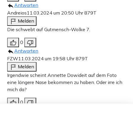
Antworten
Andreios
11.03.2024 um 20:50 Uhr
879T
Melden
Die schwebt auf Gutmensch-Wolke 7.
0
Antworten
FZW
11.03.2024 um 19:58 Uhr
879T
Melden
Irgendwie scheint Annette Dowideit auf dem Foto
eine längere Nase bekommen zu haben. Oder irre ich
mich da?
0
Dieser Artikel ist kostenlos für alle –
Antworten
dank
Freunden von Apollo News »
Walnut grove
11.03.2024 um 19:38 Uhr
879T
Melden